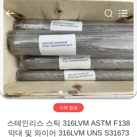
supplier.
Copyright
©
2018
-
2026
Wuxi
Guanglu
집
Special
Steel
Co.,
Ltd.
All
Rights
제
Reserved.
품
동
영
의학 합금
상
스테인리스 스틱 316LVM ASTM F138
막대 및 와이어 316LVM UNS S31673
우