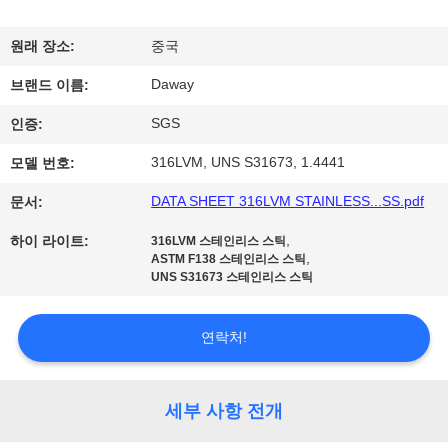
리
원래 장소:
중국
에
Daway
브랜드 이름:
대
SGS
인증:
하
316LVM, UNS S31673, 1.4441
모델 번호:
여
DATA SHEET 316LVM STAINLESS...SS.pdf
문서:
,
하이 라이트:
316LVM 스테인리스 스틱
공
,
ASTM F138 스테인리스 스틱
UNS S31673 스테인리스 스틱
장
여
연락처!
행
세부 사항 전개