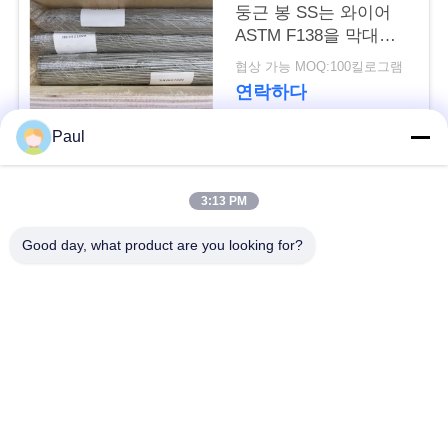
용
둥근 봉 SS는 와이어
ASTM F138을 막대를
문
답니다
협상 가능 MOQ:100킬로그램
을
연락하다
요
Paul
구
모든
3:13 PM
하
마텐 자이 트계 스테
스테인리스를 강하게
Good day, what product are you looking for?
세
인리스
하는 강수
요
페라이트 스테인리스
특수 합금
사
정밀도 스테인리스
스테인리스 장과 코일
이
지구
트