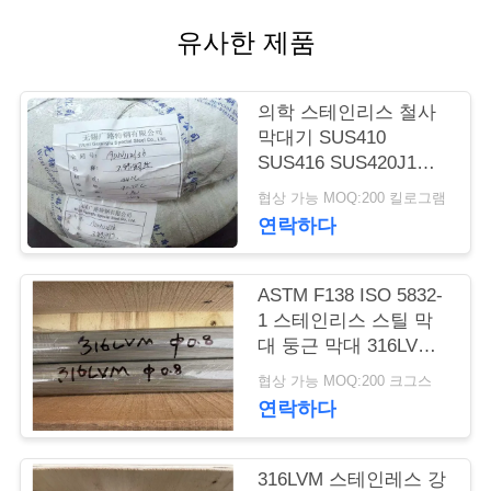
품
유사한 제품
질
관
의학 스테인리스 철사
리
막대기 SUS410
SUS416 SUS420J1
SUS420J2 SUS440C
협상 가능 MOQ:200 킬로그램
연
연락하다
락
주
ASTM F138 ISO 5832-
1 스테인리스 스틸 막
세
대 둥근 막대 316LVM
UNS S31673 EN
요
협상 가능 MOQ:200 크그스
1.4441
연락하다
인
316LVM 스테인레스 강