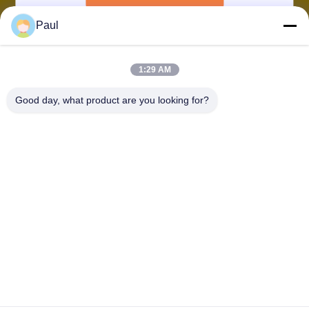
품
질
Paul
담당자 :
관
Mr. Paul
1:29 AM
리
이메일 :
Good day, what product are you looking for?
export@guanglusteel.com
구인 제목 :
전화 :
연
Sales director
86-510-81812873
락
WHATSAPP :
WeChat :
주
+8615190257143
8615190257143
세
요
연락처!
인