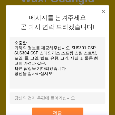
리
Special Steel
에
메시지를 남겨주세요
Co., Ltd
곧 다시 연락 드리겠습니다!
대
하
주소:
여
1304-1305, 10 BLDG,299, Fangcheng RD, 뉴
디스트릭트, 우시, Jiangsu, 중국 214111
근무 시간:
공
8:30-17:00 (북경 시간)
장
비지니스 전화:
여
0086-510-81812873
(근무 시간)
0086-15190257143
(비 근무 시간)
행
팩스:
0086-510-81812872
제출