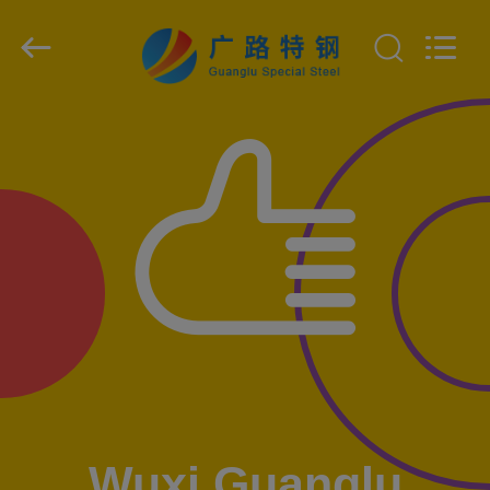
supplier.
Copyright
©
2018
-
2026
Wuxi
Guanglu
집
Special
Steel
Co.,
Ltd.
All
Rights
제
Reserved.
품
동
영
상
Wuxi Guanglu
우