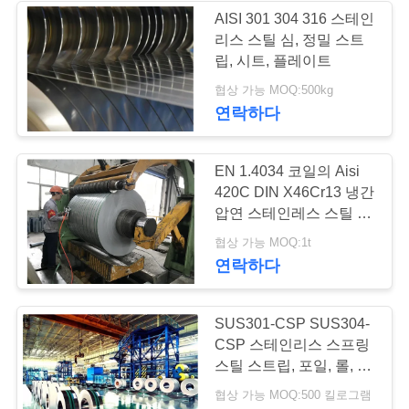
용
AISI 301 304 316 스테인
리스 스틸 심, 정밀 스트
문
97
립, 시트, 플레이트
을
협상 가능 MOQ:500kg
스테인리스 와이어
연락하다
요
구
EN 1.4034 코일의 Aisi
하
420C DIN X46Cr13 냉간
압연 스테인레스 스틸 스
세
트립
275
협상 가능 MOQ:1t
요
연락하다
스테인레스 스틸 바
SUS301-CSP SUS304-
사
CSP 스테인리스 스프링
이
스틸 스트립, 포일, 롤, 코
일, 벨트
협상 가능 MOQ:500 킬로그램
트