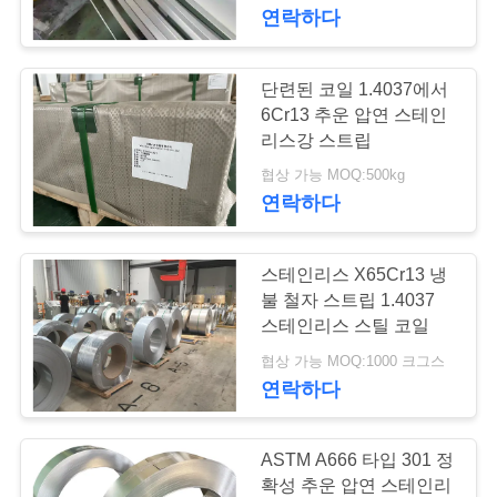
연락하다
리
에
단련된 코일 1.4037에서
71
대
6Cr13 추운 압연 스테인
페라이트 스테인리
리스강 스트립
하
협상 가능 MOQ:500kg
스
연락하다
여
스테인리스 X65Cr13 냉
공
불 철자 스트립 1.4037
장
스테인리스 스틸 코일
30
협상 가능 MOQ:1000 크그스
여
연락하다
특수 합금
행
ASTM A666 타입 301 정
확성 추운 압연 스테인리