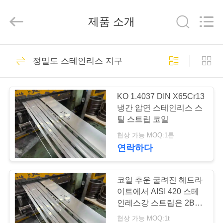
supplier.
Copyright
©
제품 소개
2018
-
2026
Wuxi
Guanglu
집
95
Special
Steel
정밀도 스테인리스 지구
Co.,
마텐 자이 트계 스테
Ltd.
All
Rights
제
Reserved.
인리스
KO 1.4037 DIN X65Cr13
품
냉간 압연 스테인리스 스
틸 스트립 코일
협상 가능 MOQ:1톤
동
연락하다
109
영
스테인리스를 강하
상
코일 추운 굴려진 헤드라
이트에서 AISI 420 스테
게 하는 강수
인레스강 스트립은 2B 표
면을 단련했습니다
우
협상 가능 MOQ:1t