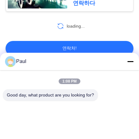
연락하다
맵
70
스테인레스 스틸 튜
loading...
PRIVACY
브
POLICY
연락처!
Paul
모든
30
1:08 PM
잎 강철
마텐 자이 트계 스테
스테인리스를 강하게
Good day, what product are you looking for?
인리스
하는 강수
페라이트 스테인리스
특수 합금
정밀도 스테인리스