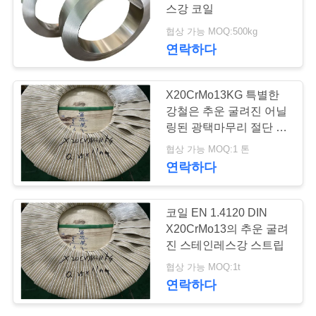
품
스강 코일
질
협상 가능 MOQ:500kg
129
연락하다
관
정밀도 스테인리스
리
X20CrMo13KG 특별한
지구
강철은 추운 굴려진 어닐
링된 광택마무리 절단 가
연
장자리를 벗깁니다
협상 가능 MOQ:1 톤
락
연락하다
주
372
코일 EN 1.4120 DIN
세
스테인리스 장과 코
X20CrMo13의 추운 굴려
요
진 스테인레스강 스트립
일
협상 가능 MOQ:1t
연락하다
인