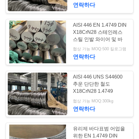
연락하다
리
에
AISI 446 EN 1.4749 DIN
71
대
X18CrN28 스테인레스
페라이트 스테인리
스틸 인발 와이어 및 바
하
협상 가능 MOQ:500 킬로그램
스
연락하다
여
AISI 446 UNS S44600
공
추운 단단한 철도
장
X18CrN28 1.4749
30
협상 가능 MOQ:300kg
여
연락하다
특수 합금
행
유리제 바다표범 어업을
위한 EN 1.4749 DIN