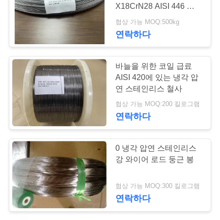
품
X18CrN28 AISI 446 스
질
테인리스 당겨진 철사
협상 가능 MOQ:500kg
129
연락하다
관
정밀도 스테인리스
리
바늘을 위한 코일 급료
지구
AISI 420에 있는 냉각 압
연 스테인리스 철사
연
협상 가능 MOQ:200 킬로그램
락
연락하다
주
372
0 냉각 압연 스테인리스
세
스테인리스 장과 코
강 와이어 로드 둥근 봉
요
일
협상 가능 MOQ:300 킬로그램
연락하다
인