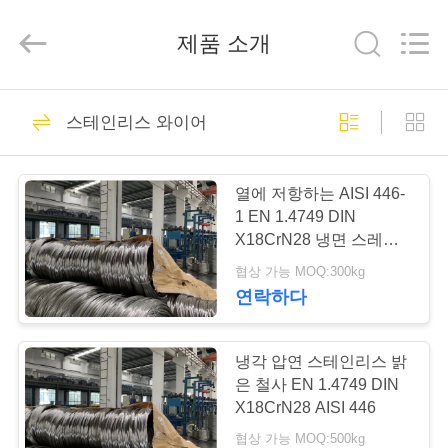
supplier.
Copyright
©
제품 소개
2018
-
2026
Wuxi
Guanglu
집
95
Special
Steel
스테인리스 와이어
Co.,
마텐 자이 트계 스테
Ltd.
All
Rights
제
Reserved.
인리스
열에 저항하는 AISI 446-
품
1 EN 1.4749 DIN
X18CrN28 냉면 스레인
스 스틸 와이어
협상 가능 MOQ:300kg
동
연락하다
109
영
스테인리스를 강하
상
냉각 압연 스테인리스 밝
은 철사 EN 1.4749 DIN
게 하는 강수
X18CrN28 AISI 446
우
협상 가능 MOQ:500kg