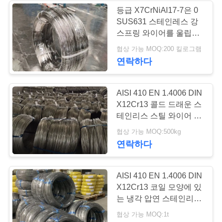
용
등급 X7CrNiAl17-7은 0
SUS631 스테인레스 강
문
97
스프링 와이어를 울립니
을
다
협상 가능 MOQ:200 킬로그램
스테인리스 와이어
연락하다
요
구
AISI 410 EN 1.4006 DIN
하
X12Cr13 콜드 드래운 스
테인리스 스틸 와이어 인
세
코일
275
협상 가능 MOQ:500kg
요
연락하다
스테인레스 스틸 바
AISI 410 EN 1.4006 DIN
사
X12Cr13 코일 모양에 있
이
는 냉각 압연 스테인리스
철사
협상 가능 MOQ:1t
트