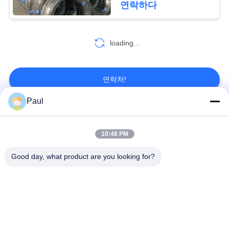
연락하다
맵
70
스테인레스 스틸 튜
loading...
PRIVACY
브
POLICY
연락처!
Paul
모든
30
10:48 PM
잎 강철
마텐 자이 트계 스테
스테인리스를 강하게
Good day, what product are you looking for?
인리스
하는 강수
페라이트 스테인리스
특수 합금
정밀도 스테인리스