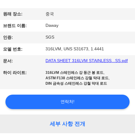
리
원래 장소:
중국
에
Daway
브랜드 이름:
대
SGS
인증:
하
316LVM, UNS S31673, 1.4441
모델 번호:
여
DATA SHEET 316LVM STAINLESS...SS.pdf
문서:
,
하이 라이트:
316LVM 스테인레스 강 둥근 봉 로드
공
,
ASTM F138 스테인레스 강철 막대 로드
DIN 금속성 스테인레스 강철 막대 로드
장
여
연락처!
행
세부 사항 전개