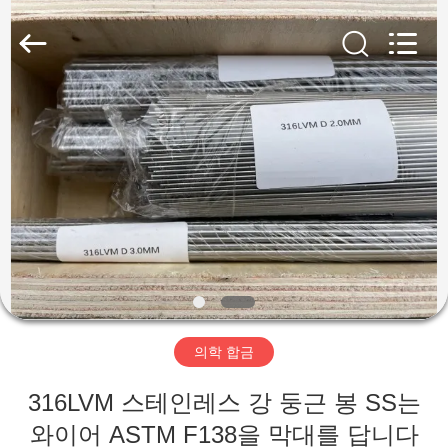
supplier.
Copyright
©
2018
-
2026
Wuxi
Guanglu
집
Special
Steel
Co.,
Ltd.
All
Rights
제
Reserved.
품
동
영
의학 합금
상
316LVM 스테인레스 강 둥근 봉 SS는
와이어 ASTM F138을 막대를 답니다
우