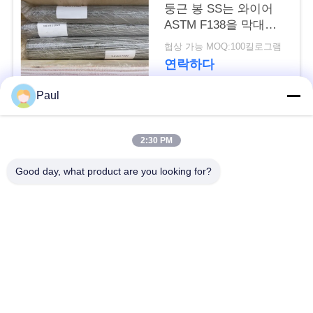
용
둥근 봉 SS는 와이어
ASTM F138을 막대를
문
답니다
협상 가능 MOQ:100킬로그램
을
연락하다
요
Paul
구
모든
2:30 PM
하
마텐 자이 트계 스테
스테인리스를 강하게
Good day, what product are you looking for?
세
인리스
하는 강수
요
페라이트 스테인리스
특수 합금
사
정밀도 스테인리스
스테인리스 장과 코일
이
지구
트