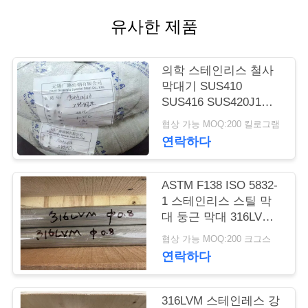
품
유사한 제품
질
관
의학 스테인리스 철사
리
막대기 SUS410
SUS416 SUS420J1
SUS420J2 SUS440C
협상 가능 MOQ:200 킬로그램
연
연락하다
락
주
ASTM F138 ISO 5832-
1 스테인리스 스틸 막
세
대 둥근 막대 316LVM
UNS S31673 EN
요
협상 가능 MOQ:200 크그스
1.4441
연락하다
인
316LVM 스테인레스 강