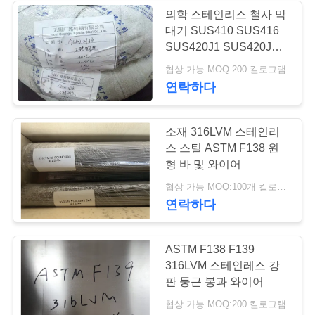
용
의학 스테인리스 철사 막
대기 SUS410 SUS416
문
SUS420J1 SUS420J2
을
SUS440C
협상 가능 MOQ:200 킬로그램
연락하다
요
구
소재 316LVM 스테인리
하
스 스틸 ASTM F138 원
형 바 및 와이어
세
협상 가능 MOQ:100개 킬로그램
요
연락하다
ASTM F138 F139
사
316LVM 스테인레스 강
이
판 둥근 봉과 와이어
협상 가능 MOQ:200 킬로그램
트