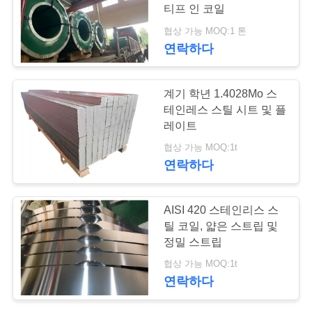
품
티프 인 코일
질
협상 가능 MOQ:1 톤
연락하다
관
리
계기 학년 1.4028Mo 스
테인레스 스틸 시트 및 플
레이트
연
협상 가능 MOQ:1t
락
연락하다
주
AISI 420 스테인리스 스
세
틸 코일, 얇은 스트립 및
요
정밀 스트립
협상 가능 MOQ:1t
연락하다
인