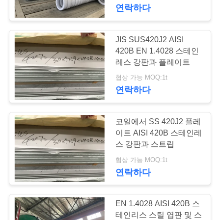
연락하다
리
에
JIS SUS420J2 AISI
대
420B EN 1.4028 스테인
레스 강판과 플레이트
하
협상 가능 MOQ:1t
연락하다
여
코일에서 SS 420J2 플레
공
이트 AISI 420B 스테인레
장
스 강판과 스트립
협상 가능 MOQ:1t
여
연락하다
행
EN 1.4028 AISI 420B 스
테인리스 스틸 엽판 및 스