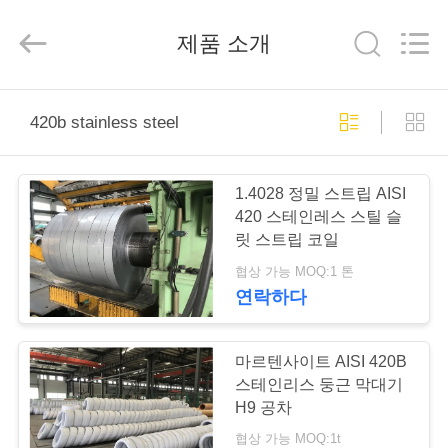
supplier.
Copyright
©
제품 소개
2018
-
2026
Wuxi
Guanglu
집
Special
Steel
420b stainless steel
Co.,
Ltd.
All
Rights
제
Reserved.
1.4028 정밀 스트립 AISI
품
420 스테인레스 스틸 슬
릿 스트립 코일
협상 가능 MOQ:1 톤
동
연락하다
영
상
마르텐사이트 AISI 420B
스테인리스 둥근 막대기
H9 공차
우
협상 가능 MOQ:1t