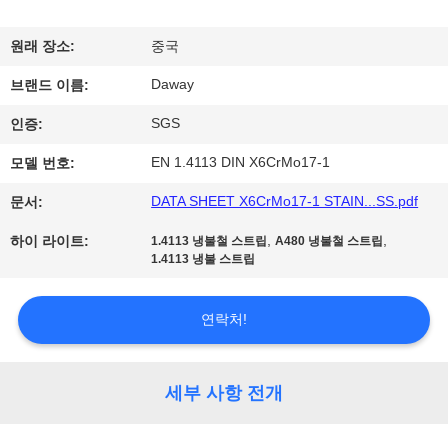
리
원래 장소:
중국
에
Daway
브랜드 이름:
대
SGS
인증:
하
EN 1.4113 DIN X6CrMo17-1
모델 번호:
여
DATA SHEET X6CrMo17-1 STAIN...SS.pdf
문서:
,
,
하이 라이트:
1.4113 냉불철 스트립
A480 냉불철 스트립
공
1.4113 냉불 스트립
장
연락처!
여
행
세부 사항 전개