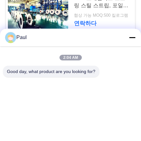
용
링 스틸 스트립, 포일,
롤, 코일, 벨트
문
협상 가능 MOQ:500 킬로그램
연락하다
을
Paul
요
모든
구
2:04 AM
하
마텐 자이 트계 스테
스테인리스를 강하게
Good day, what product are you looking for?
인리스
하는 강수
세
요
페라이트 스테인리스
특수 합금
사
정밀도 스테인리스
스테인리스 장과 코일
지구
이
트