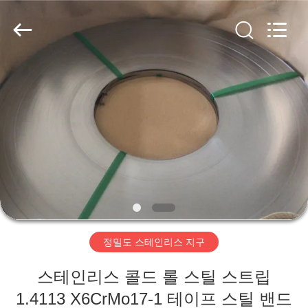
supplier.
Copyright
©
2018
-
2026
Wuxi
Guanglu
집
Special
Steel
Co.,
Ltd.
All
Rights
제
Reserved.
품
동
영
정밀도 스테인리스 지구
상
스테인리스 콜드 롤 스틸 스트립
1.4113 X6CrMo17-1 테이프 스틸 밴드
우