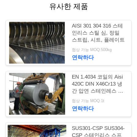
품
유사한 제품
질
관
AISI 301 304 316 스테
인리스 스틸 심, 정밀
리
스트립, 시트, 플레이트
협상 가능 MOQ:500kg
연
연락하다
락
EN 1.4034 코일의 Aisi
주
420C DIN X46Cr13 냉
간 압연 스테인레스 스
세
틸 스트립
협상 가능 MOQ:1t
요
연락하다
인
SUS301-CSP SUS304-
CSP 스테인리스 스프