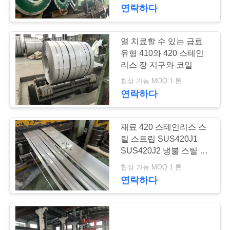
연락하다
리
에
열 치료할 수 있는 급료
대
유형 410와 420 스테인
리스 장 지구와 코일
하
협상 가능 MOQ:1 톤
연락하다
여
재료 420 스테인리스 스
공
틸 스트립 SUS420J1
장
SUS420J2 냉불 스틸 코
일
협상 가능 MOQ:1 톤
여
연락하다
행