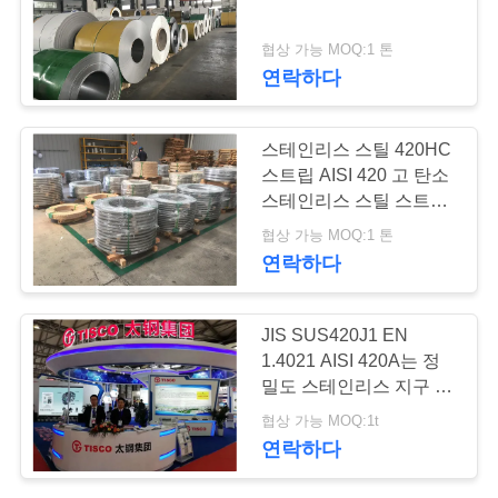
품
질
협상 가능 MOQ:1 톤
연락하다
관
리
스테인리스 스틸 420HC
스트립 AISI 420 고 탄소
스테인리스 스틸 스트립
연
코일
협상 가능 MOQ:1 톤
락
연락하다
주
JIS SUS420J1 EN
세
1.4021 AISI 420A는 정
요
밀도 스테인리스 지구 코
일을 냉각 압연했습니다
협상 가능 MOQ:1t
연락하다
인