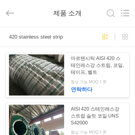
supplier.
Copyright
©
제품 소개
2018
-
2026
Wuxi
Guanglu
집
Special
Steel
420 stainless steel strip
Co.,
Ltd.
All
Rights
제
Reserved.
마르텐시틱 AISI 420 스
품
테인레스강 스트립, 코일,
테이프, 벨트
협상 가능 MOQ:1 톤
동
연락하다
영
상
AISI 420 스테인레스강
스트립 슬릿 코일 UNS
S42000
우
협상 가능 MOQ:1 톤