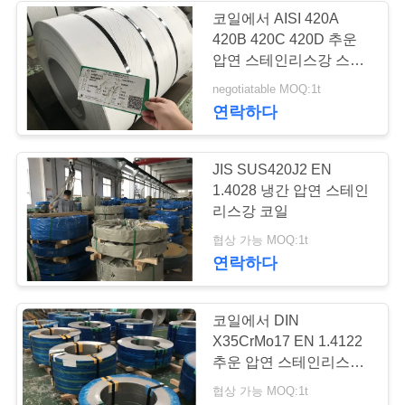
용
코일에서 AISI 420A
420B 420C 420D 추운
문
압연 스테인리스강 스트
을
립
negotiatable MOQ:1t
연락하다
요
구
JIS SUS420J2 EN
하
1.4028 냉간 압연 스테인
리스강 코일
세
협상 가능 MOQ:1t
요
연락하다
코일에서 DIN
사
X35CrMo17 EN 1.4122
이
추운 압연 스테인리스강
스트립
협상 가능 MOQ:1t
트