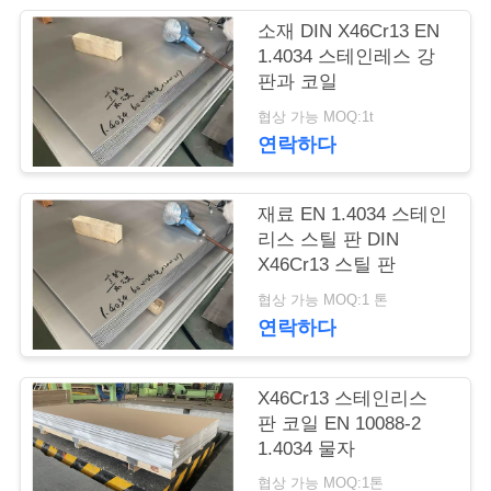
품
소재 DIN X46Cr13 EN
질
1.4034 스테인레스 강
판과 코일
관
협상 가능 MOQ:1t
리
연락하다
연
재료 EN 1.4034 스테인
리스 스틸 판 DIN
락
X46Cr13 스틸 판
주
협상 가능 MOQ:1 톤
연락하다
세
요
X46Cr13 스테인리스
판 코일 EN 10088-2
1.4034 물자
인
협상 가능 MOQ:1톤