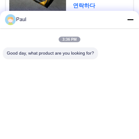
용
연락하다
문
Paul
을
모든
요
3:36 PM
마텐 자이 트계 스테
스테인리스를 강하게
구
Good day, what product are you looking for?
인리스
하는 강수
하
세
페라이트 스테인리스
특수 합금
요
정밀도 스테인리스
스테인리스 장과 코일
지구
사
스테인리스 와이어
스테인레스 스틸 바
이
트