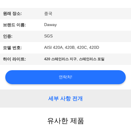
리
원래 장소:
중국
에
Daway
브랜드 이름:
대
SGS
인증:
하
AISI 420A, 420B, 420C, 420D
모델 번호:
여
,
하이 라이트:
420 스테인리스 지구
스테인리스 포일
공
연락처!
장
여
세부 사항 전개
행
유사한 제품