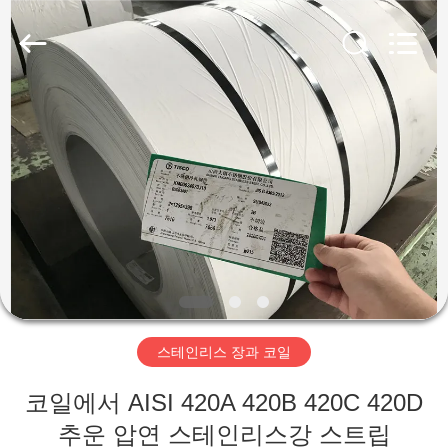
supplier.
Copyright
©
2018
-
2026
Wuxi
Guanglu
집
Special
Steel
Co.,
Ltd.
All
Rights
제
Reserved.
품
동
영
스테인리스 장과 코일
상
코일에서 AISI 420A 420B 420C 420D
추운 압연 스테인리스강 스트립
우