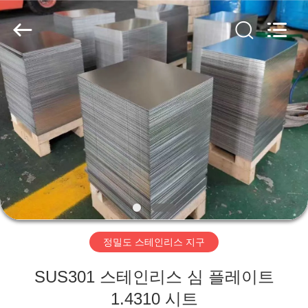
supplier.
Copyright
©
2018
-
2026
Wuxi
Guanglu
집
Special
Steel
Co.,
Ltd.
All
Rights
제
Reserved.
품
동
영
정밀도 스테인리스 지구
상
SUS301 스테인리스 심 플레이트
1.4310 시트
우