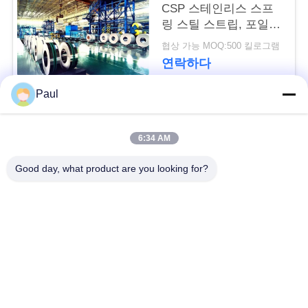
용
CSP 스테인리스 스프
링 스틸 스트립, 포일,
문
롤, 코일, 벨트
협상 가능 MOQ:500 킬로그램
을
연락하다
요
Paul
구
모든
6:34 AM
하
마텐 자이 트계 스테
스테인리스를 강하게
Good day, what product are you looking for?
세
인리스
하는 강수
요
페라이트 스테인리스
특수 합금
사
정밀도 스테인리스
스테인리스 장과 코일
이
지구
트