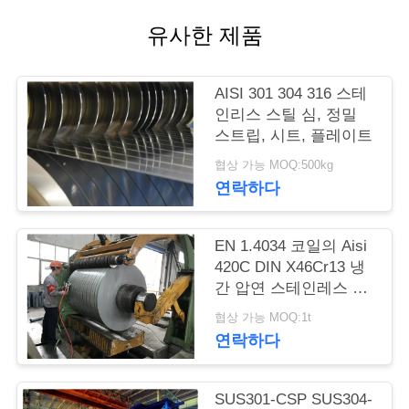
품
유사한 제품
질
관
AISI 301 304 316 스테
리
인리스 스틸 심, 정밀
스트립, 시트, 플레이트
협상 가능 MOQ:500kg
연
연락하다
락
주
EN 1.4034 코일의 Aisi
420C DIN X46Cr13 냉
세
간 압연 스테인레스 스
틸 스트립
요
협상 가능 MOQ:1t
연락하다
인
SUS301-CSP SUS304-