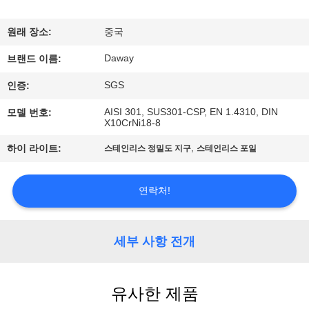
리
원래 장소:
중국
에
Daway
브랜드 이름:
대
SGS
인증:
하
AISI 301, SUS301-CSP, EN 1.4310, DIN
모델 번호:
X10CrNi18-8
여
,
하이 라이트:
스테인리스 정밀도 지구
스테인리스 포일
공
연락처!
장
여
세부 사항 전개
행
유사한 제품