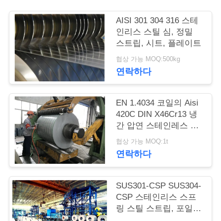
품
질
AISI 301 304 316 스테
인리스 스틸 심, 정밀
관
스트립, 시트, 플레이트
리
협상 가능 MOQ:500kg
연락하다
연
EN 1.4034 코일의 Aisi
락
420C DIN X46Cr13 냉
간 압연 스테인레스 스
주
틸 스트립
협상 가능 MOQ:1t
세
연락하다
요
SUS301-CSP SUS304-
CSP 스테인리스 스프
인
링 스틸 스트립, 포일,
롤, 코일, 벨트