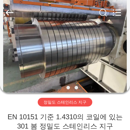
supplier.
Copyright
©
2018
-
2026
Wuxi
Guanglu
집
Special
Steel
Co.,
Ltd.
All
Rights
제
Reserved.
품
동
영
정밀도 스테인리스 지구
상
EN 10151 기준 1.4310의 코일에 있는
301 봄 정밀도 스테인리스 지구
우