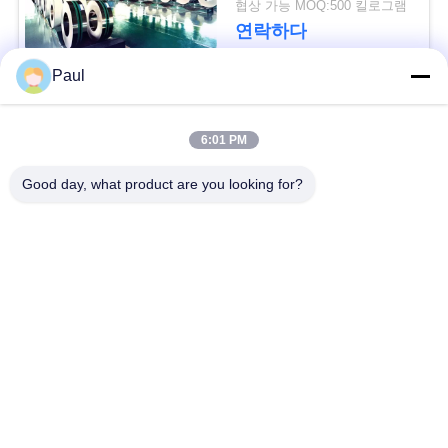
용
협상 가능 MOQ:500 킬로그램
연락하다
문
Paul
을
모든
요
6:01 PM
구
마텐 자이 트계 스테
스테인리스를 강하게
Good day, what product are you looking for?
인리스
하는 강수
하
세
페라이트 스테인리스
특수 합금
요
정밀도 스테인리스
스테인리스 장과 코일
지구
사
이
스테인리스 와이어
스테인레스 스틸 바
트