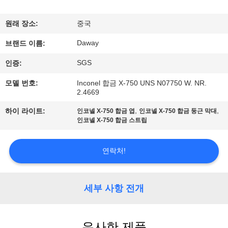
리
원래 장소:
중국
에
Daway
브랜드 이름:
대
SGS
인증:
하
모델 번호:
Inconel 합금 X-750 UNS N07750 W. NR.
2.4669
여
,
,
하이 라이트:
인코넬 X-750 합금 엽
인코넬 X-750 합금 둥근 막대
인코넬 X-750 합금 스트립
공
장
연락처!
여
세부 사항 전개
행
유사한 제품