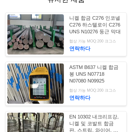
품
질
니켈 합금 C276 인코넬
관
C276 하스텔로이 C276
UNS N10276 둥근 막대
리
협상 가능 MOQ:200 크그스
연락하다
연
락
ASTM B637 니켈 합금
봉 UNS N07718
주
N07080 N09925
세
협상 가능 MOQ:200 크그스
연락하다
요
EN 10302 내크리프강,
인
니켈 및 코발트 합금
판, 스트립, 와이어, 봉