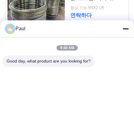
용
재
협상 가능 MOQ:1톤
문
연락하다
을
Paul
요
모든
9:40 AM
구
마텐 자이 트계 스테
스테인리스를 강하게
Good day, what product are you looking for?
하
인리스
하는 강수
세
페라이트 스테인리스
특수 합금
요
정밀도 스테인리스
스테인리스 장과 코일
사
지구
이
스테인리스 와이어
스테인레스 스틸 바
트