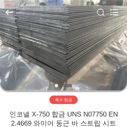
supplier.
Copyright
©
2018
-
2026
Wuxi
Guanglu
집
Special
Steel
Co.,
Ltd.
All
Rights
제
Reserved.
품
동
영
특수 합금
상
인코넬 X-750 합금 UNS N07750 EN
2.4669 와이어 둥근 바 스트립 시트
우