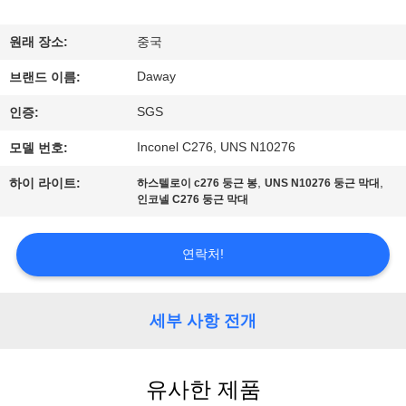
리
원래 장소:
중국
에
Daway
브랜드 이름:
대
SGS
인증:
하
Inconel C276, UNS N10276
모델 번호:
여
,
,
하이 라이트:
하스텔로이 c276 둥근 봉
UNS N10276 둥근 막대
인코넬 C276 둥근 막대
공
연락처!
장
여
세부 사항 전개
행
유사한 제품