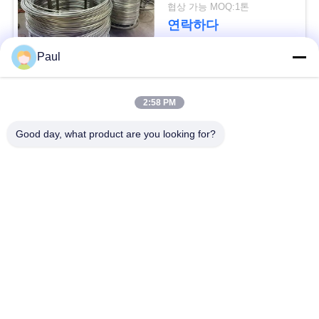
재
용
협상 가능 MOQ:1톤
연락하다
문
Paul
을
모든
요
2:58 PM
구
마텐 자이 트계 스테
스테인리스를 강하게
Good day, what product are you looking for?
인리스
하는 강수
하
세
페라이트 스테인리스
특수 합금
요
정밀도 스테인리스
스테인리스 장과 코일
지구
사
이
스테인리스 와이어
스테인레스 스틸 바
트