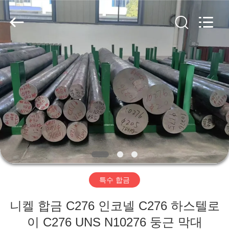
supplier.
Copyright
©
2018
-
2026
Wuxi
Guanglu
집
Special
Steel
Co.,
Ltd.
All
Rights
제
Reserved.
품
동
영
특수 합금
상
니켈 합금 C276 인코넬 C276 하스텔로
이 C276 UNS N10276 둥근 막대
우