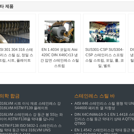
타 제품
ISI 301 304 316 스테
EN 1.4034 코일의 Aisi
SUS301-CSP SUS304-
D
리스 스틸 심, 정밀 스
420C DIN X46Cr13 냉
CSP 스테인리스 스프링
냉
트립, 시트, 플레이트
간 압연 스테인레스 스틸
스틸 스트립, 포일, 롤, 코
틸
스트립
일, 벨트
의학 합금
스테인레스 스틸 바
316LVM 시트 이식 재료 스테인레스 강
AISI 446 스테인리스 스틸 원형 막 U
316LVM ASTM F139 플레이트
S44600 페리트 열 저항성
316LVM 스테인레스 강 둥근 봉 SS는 와
DIN X4CrNiMo16-5-1 EN 1.4418 스
이어 ASTM F138을 막대를 답니다
인리스 스틸 둥근 막대기 상태 A QT76
QT900
ASTM F138 ISO 5832-1 스테인리스 스
틸 막대 둥근 막대 316LVM UNS
EN 1.4542 스테인리스강 막대 둥근 