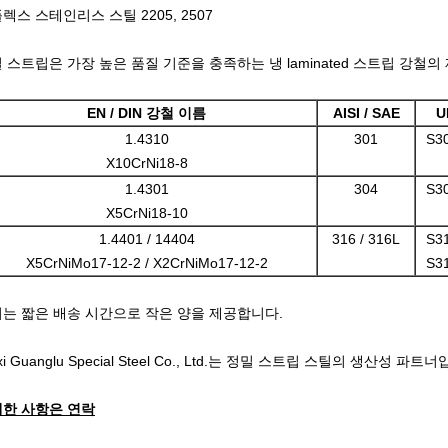
렉스 스테인리스 스틸 2205, 2507
 스트립은 가장 높은 품질 기준을 충족하는 냉 laminated 스트립 강철
EN / DIN 강철 이름
AISI / SAE
U
1.4310
301
S3
X10CrNi18-8
1.4301
304
S3
X5CrNi18-10
1.4401 / 14404
316 / 316L
S3
X5CrNiMo17-12-2 / X2CrNiMo17-12-2
S3
는 짧은 배송 시간으로 작은 양을 제공합니다.
xi Guanglu Special Steel Co., Ltd.는 정밀 스트립 스틸의 생산성 파트
한 사항은 연락