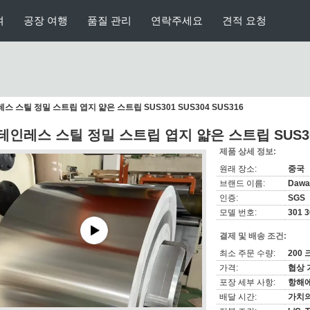
여
공장 여행
품질 관리
연락주세요
견적 요청
스 스틸 정밀 스트립 엽지 얇은 스트립 SUS301 SUS304 SUS316
테인레스 스틸 정밀 스트립 엽지 얇은 스트립 SUS301 
제품 상세 정보:
원래 장소:
중국
브랜드 이름:
Dawa
인증:
SGS
모델 번호:
301 3
결제 및 배송 조건:
최소 주문 수량:
200
가격:
협상 
포장 세부 사항:
항해
배달 시간:
가치의