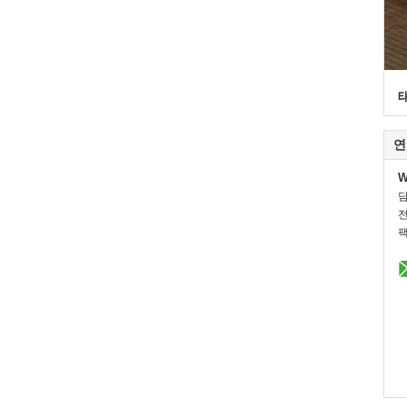
연
W
전
팩