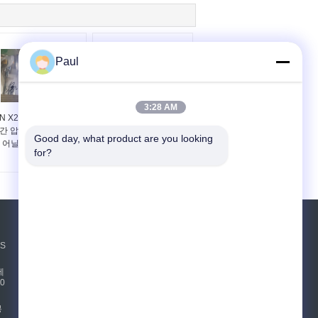
Paul
3:28 AM
IN X20CrMo13 스트립
EN 1.4120 DIN
간 압연 스테인레스 스
X20CrMo13 냉간 압연
Good day, what product are you looking 
 어닐링 EN 1.4120 코
스테인레스 스틸 스트립
for?
일
코일
견적 요청
NS
보내십시오
테
0
sgs
봉