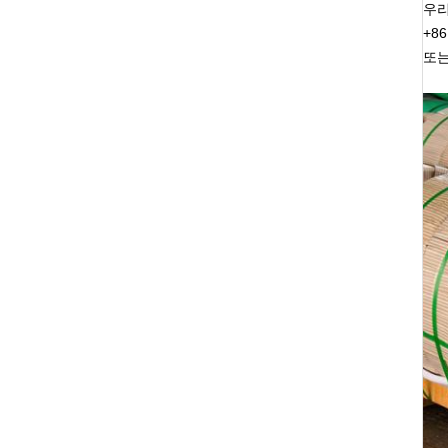
우리
+8
또는