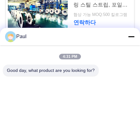
용
링 스틸 스트립, 포일,
롤, 코일, 벨트
문
협상 가능 MOQ:500 킬로그램
연락하다
을
Paul
요
모든
구
4:31 PM
하
마텐 자이 트계 스테
스테인리스를 강하게
Good day, what product are you looking for?
인리스
하는 강수
세
요
페라이트 스테인리스
특수 합금
사
정밀도 스테인리스
스테인리스 장과 코일
지구
이
트
스테인리스 와이어
스테인레스 스틸 바