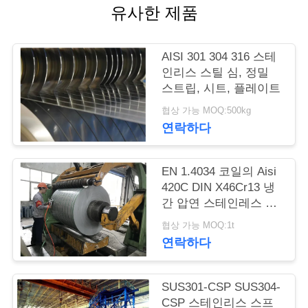
품
유사한 제품
질
관
AISI 301 304 316 스테
인리스 스틸 심, 정밀
리
스트립, 시트, 플레이트
협상 가능 MOQ:500kg
연
연락하다
락
EN 1.4034 코일의 Aisi
주
420C DIN X46Cr13 냉
간 압연 스테인레스 스
세
틸 스트립
협상 가능 MOQ:1t
요
연락하다
인
SUS301-CSP SUS304-
CSP 스테인리스 스프