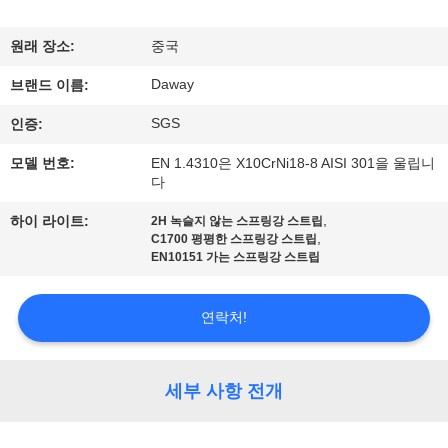
리
원래 장소:
중국
에
Daway
브랜드 이름:
대
SGS
인증:
하
모델 번호:
EN 1.4310은 X10CrNi18-8 AISI 301을 울립니
여
다
,
하이 라이트:
2H 녹슬지 않는 스프링강 스트립
,
C1700 평평한 스프링강 스트립
공
EN10151 가는 스프링강 스트립
장
연락처!
여
행
세부 사항 전개