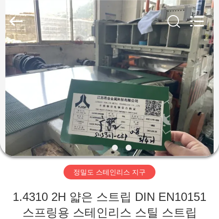
supplier.
Copyright
©
2018
-
2026
Wuxi
Guanglu
집
Special
Steel
Co.,
Ltd.
All
Rights
제
Reserved.
품
동
영
정밀도 스테인리스 지구
상
1.4310 2H 얇은 스트립 DIN EN10151
스프링용 스테인리스 스틸 스트립
우