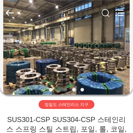
supplier.
Copyright
©
2018
-
2026
Wuxi
Guanglu
집
Special
Steel
Co.,
Ltd.
All
Rights
제
Reserved.
품
동
영
정밀도 스테인리스 지구
상
SUS301-CSP SUS304-CSP 스테인리
스 스프링 스틸 스트립, 포일, 롤, 코일,
우