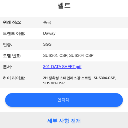
벨트
리
에
원래 장소:
중국
대
Daway
브랜드 이름:
하
SGS
인증:
여
SUS301-CSP, SUS304-CSP
모델 번호:
301 DATA SHEET.pdf
문서:
공
,
,
하이 라이트:
2H 정확성 스테인레스강 스트립
SUS304-CSP
장
SUS301-CSP
여
연락처!
행
세부 사항 전개