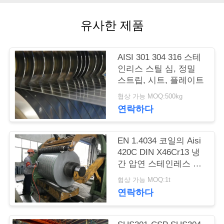
품
질
유사한 제품
관
AISI 301 304 316 스테
리
인리스 스틸 심, 정밀
스트립, 시트, 플레이트
연
협상 가능 MOQ:500kg
연락하다
락
주
EN 1.4034 코일의 Aisi
420C DIN X46Cr13 냉
세
간 압연 스테인레스 스
요
틸 스트립
협상 가능 MOQ:1t
연락하다
인