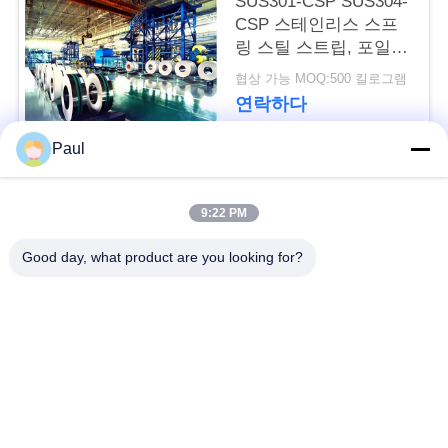
SUS301-CSP SUS304-
용
CSP 스테인리스 스프
문
링 스틸 스트립, 포일,
롤, 코일, 벨트
협상 가능 MOQ:500 킬로그램
을
연락하다
요
Paul
구
모든
하
9:22 PM
세
마텐 자이 트계 스테
스테인리스를 강하게
Good day, what product are you looking for?
인리스
하는 강수
요
페라이트 스테인리스
특수 합금
사
정밀도 스테인리스
이
스테인리스 장과 코일
지구
트