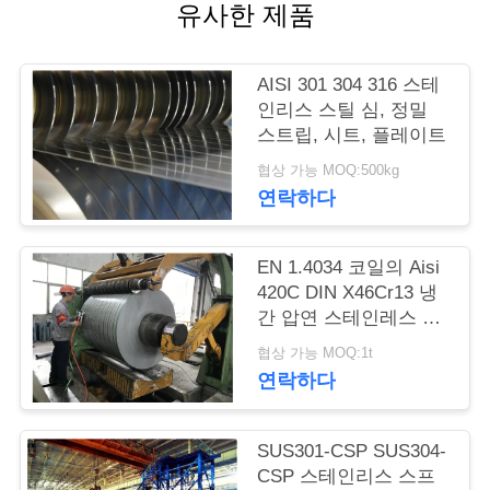
품
유사한 제품
질
관
AISI 301 304 316 스테
인리스 스틸 심, 정밀
리
스트립, 시트, 플레이트
협상 가능 MOQ:500kg
연락하다
연
락
EN 1.4034 코일의 Aisi
주
420C DIN X46Cr13 냉
간 압연 스테인레스 스
세
틸 스트립
협상 가능 MOQ:1t
요
연락하다
SUS301-CSP SUS304-
인
CSP 스테인리스 스프