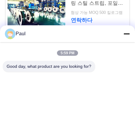
용
링 스틸 스트립, 포일,
롤, 코일, 벨트
협상 가능 MOQ:500 킬로그램
문
연락하다
을
Paul
요
모든
구
5:59 PM
하
마텐 자이 트계 스테
스테인리스를 강하게
Good day, what product are you looking for?
인리스
하는 강수
세
요
페라이트 스테인리스
특수 합금
사
정밀도 스테인리스
스테인리스 장과 코일
지구
이
트
스테인리스 와이어
스테인레스 스틸 바