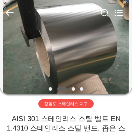
supplier.
Copyright
©
2018
-
2026
Wuxi
Guanglu
집
Special
Steel
Co.,
Ltd.
All
Rights
제
Reserved.
품
동
영
정밀도 스테인리스 지구
상
AISI 301 스테인리스 스틸 벨트 EN
1.4310 스테인리스 스틸 밴드, 좁은 스
우