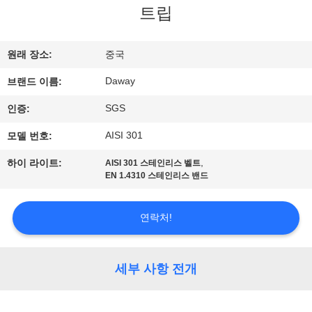
트립
리
에
원래 장소:
중국
대
Daway
브랜드 이름:
하
SGS
인증:
여
AISI 301
모델 번호:
,
하이 라이트:
AISI 301 스테인리스 벨트
공
EN 1.4310 스테인리스 밴드
장
연락처!
여
행
세부 사항 전개