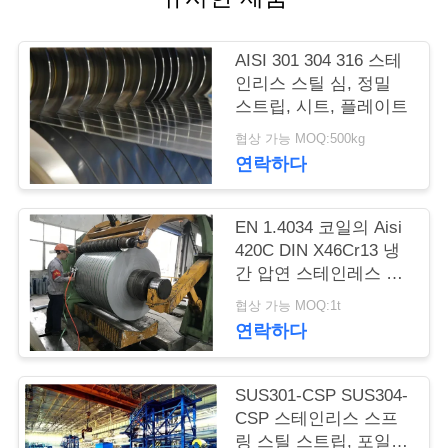
품
질
AISI 301 304 316 스테
관
인리스 스틸 심, 정밀
스트립, 시트, 플레이트
리
협상 가능 MOQ:500kg
연락하다
연
락
EN 1.4034 코일의 Aisi
420C DIN X46Cr13 냉
주
간 압연 스테인레스 스
틸 스트립
세
협상 가능 MOQ:1t
연락하다
요
SUS301-CSP SUS304-
인
CSP 스테인리스 스프
링 스틸 스트립, 포일,