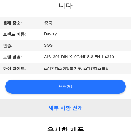
니다
리
에
원래 장소:
중국
대
Daway
브랜드 이름:
하
SGS
인증:
여
AISI 301 DIN X10CrNi18-8 EN 1.4310
모델 번호:
,
하이 라이트:
스테인리스 정밀도 지구
스테인리스 포일
공
장
연락처!
여
세부 사항 전개
행
유사한 제품