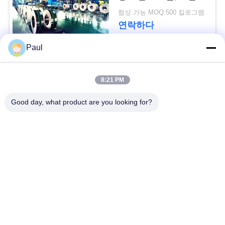
용
롤, 코일, 벨트
협상 가능 MOQ:500 킬로그램
문
연락하다
을
Paul
요
모든
8:21 PM
구
마텐 자이 트계 스테
스테인리스를 강하게
Good day, what product are you looking for?
하
인리스
하는 강수
세
페라이트 스테인리스
특수 합금
요
정밀도 스테인리스
스테인리스 장과 코일
사
지구
이
스테인리스 와이어
스테인레스 스틸 바
트