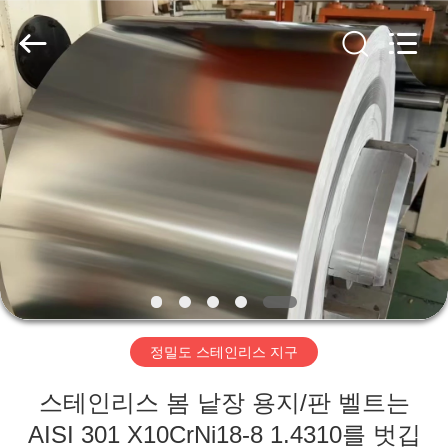
supplier.
Copyright
©
2018
-
2026
Wuxi
Guanglu
집
Special
Steel
Co.,
Ltd.
All
Rights
제
Reserved.
품
동
영
정밀도 스테인리스 지구
상
스테인리스 봄 낱장 용지/판 벨트는
AISI 301 X10CrNi18-8 1.4310를 벗깁
우