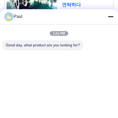
용
연락하다
문
Paul
을
모든
요
1:21 PM
마텐 자이 트계 스테
스테인리스를 강하게
구
Good day, what product are you looking for?
인리스
하는 강수
하
세
페라이트 스테인리스
특수 합금
요
정밀도 스테인리스
스테인리스 장과 코일
지구
사
스테인리스 와이어
스테인레스 스틸 바
이
트