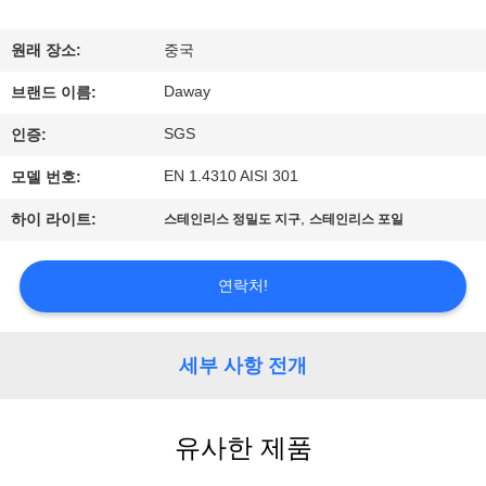
리
원래 장소:
중국
에
Daway
브랜드 이름:
대
SGS
인증:
하
EN 1.4310 AISI 301
모델 번호:
여
,
하이 라이트:
스테인리스 정밀도 지구
스테인리스 포일
공
연락처!
장
여
세부 사항 전개
행
유사한 제품