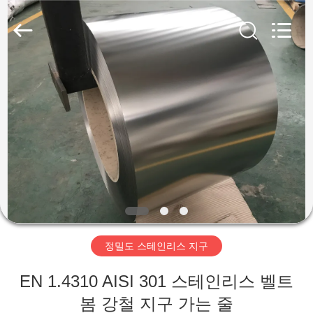
supplier.
Copyright
©
2018
-
2026
Wuxi
Guanglu
집
Special
Steel
Co.,
Ltd.
All
Rights
제
Reserved.
품
동
영
정밀도 스테인리스 지구
상
EN 1.4310 AISI 301 스테인리스 벨트
봄 강철 지구 가는 줄
우