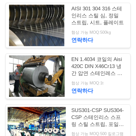
품
AISI 301 304 316 스테
질
인리스 스틸 심, 정밀
스트립, 시트, 플레이트
관
협상 가능 MOQ:500kg
리
연락하다
연
EN 1.4034 코일의 Aisi
420C DIN X46Cr13 냉
락
간 압연 스테인레스 스
틸 스트립
주
협상 가능 MOQ:1t
연락하다
세
요
SUS301-CSP SUS304-
CSP 스테인리스 스프
링 스틸 스트립, 포일,
인
롤, 코일, 벨트
협상 가능 MOQ:500 킬로그램