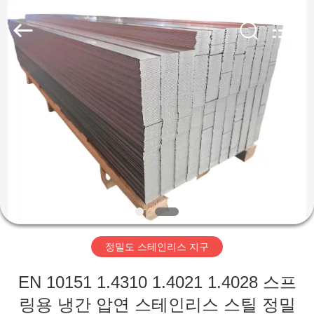
supplier.
Copyright
©
2018
-
2026
Wuxi
Guanglu
집
Special
Steel
Co.,
Ltd.
All
Rights
제
Reserved.
품
동
영
정밀도 스테인리스 지구
상
EN 10151 1.4310 1.4021 1.4028 스프
링용 냉간 압연 스테인리스 스틸 정밀
우