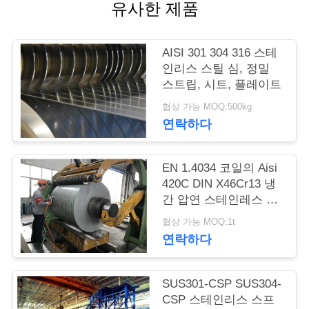
품
유사한 제품
질
관
AISI 301 304 316 스테
인리스 스틸 심, 정밀
리
스트립, 시트, 플레이트
협상 가능 MOQ:500kg
연락하다
연
락
EN 1.4034 코일의 Aisi
주
420C DIN X46Cr13 냉
간 압연 스테인레스 스
세
틸 스트립
협상 가능 MOQ:1t
요
연락하다
SUS301-CSP SUS304-
인
CSP 스테인리스 스프