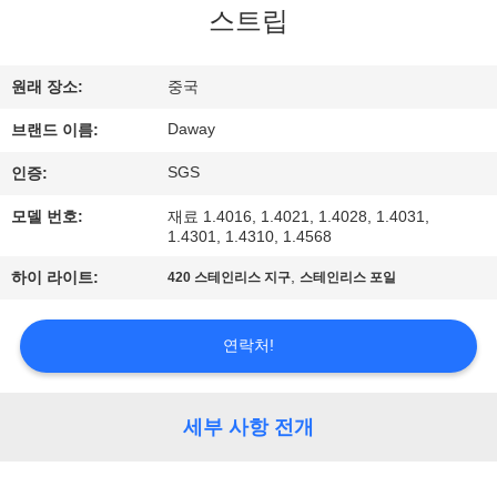
스트립
리
에
원래 장소:
중국
대
Daway
브랜드 이름:
하
SGS
인증:
여
모델 번호:
재료 1.4016, 1.4021, 1.4028, 1.4031,
1.4301, 1.4310, 1.4568
,
하이 라이트:
420 스테인리스 지구
스테인리스 포일
공
장
연락처!
여
행
세부 사항 전개