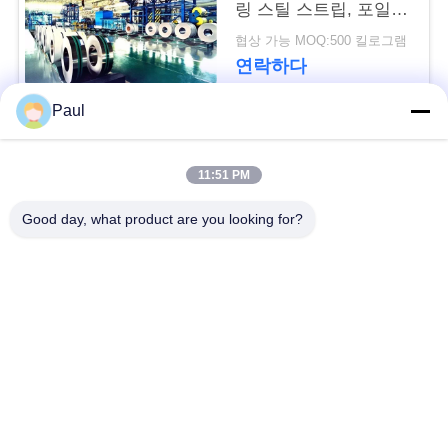
용
링 스틸 스트립, 포일,
롤, 코일, 벨트
협상 가능 MOQ:500 킬로그램
문
연락하다
을
Paul
요
모든
구
11:51 PM
하
마텐 자이 트계 스테
스테인리스를 강하게
Good day, what product are you looking for?
인리스
하는 강수
세
요
페라이트 스테인리스
특수 합금
사
정밀도 스테인리스
스테인리스 장과 코일
지구
이
트
스테인리스 와이어
스테인레스 스틸 바