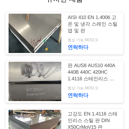
품
질
AISI 410 EN 1.4006 고
관
온 및 냉각 스레인 스틸
엽 및 판
리
협상 가능 MOQ:1t
연락하다
연
락
판 AUS8 AUS10 440A
440B 440C 420HC
주
1.4116 스테인리스 스
틸 장
세
협상 가능 MOQ:1t
연락하다
요
고강도 EN 1.4116 스테
인
인리스 스틸 판 DIN
X50CrMoV15 판