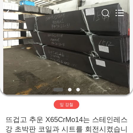
supplier.
Copyright
©
2018
-
2026
Wuxi
Guanglu
집
Special
Steel
Co.,
Ltd.
All
Rights
제
Reserved.
품
동
영
잎 강철
상
뜨겁고 추운 X65CrMo14는 스테인레스
강 초박판 코일과 시트를 회전시켰습니
우