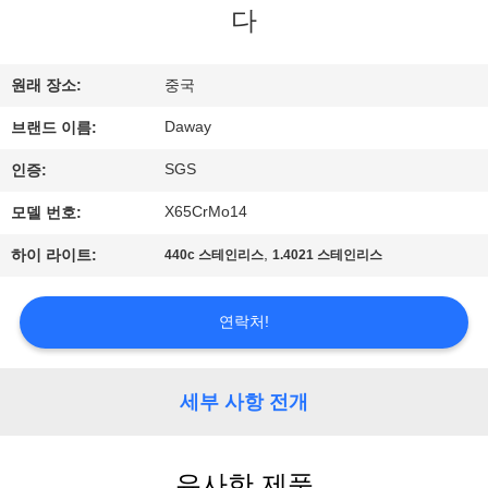
다
리
에
원래 장소:
중국
대
Daway
브랜드 이름:
하
SGS
인증:
여
X65CrMo14
모델 번호:
,
하이 라이트:
440c 스테인리스
1.4021 스테인리스
공
장
연락처!
여
세부 사항 전개
행
유사한 제품