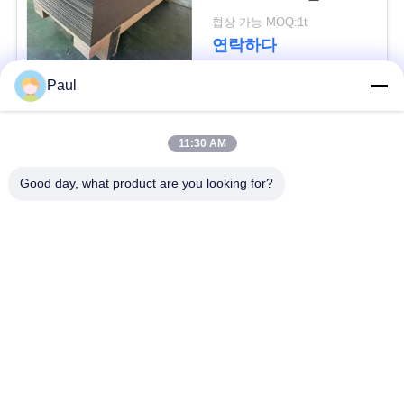
용
협상 가능 MOQ:1t
문
연락하다
을
Paul
요
모든
11:30 AM
구
마텐 자이 트계 스테
스테인리스를 강하게
Good day, what product are you looking for?
하
인리스
하는 강수
세
페라이트 스테인리스
특수 합금
요
정밀도 스테인리스
스테인리스 장과 코일
사
지구
이
스테인리스 와이어
스테인레스 스틸 바
트