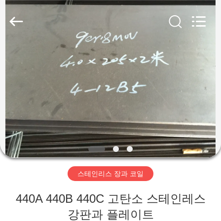
supplier.
Copyright
©
2018
-
2026
Wuxi
Guanglu
집
Special
Steel
Co.,
Ltd.
All
Rights
제
Reserved.
품
동
영
스테인리스 장과 코일
상
440A 440B 440C 고탄소 스테인레스
강판과 플레이트
우