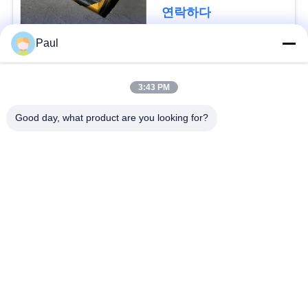
용
연락하다
문
Paul
을
모든
요
3:43 PM
마텐 자이 트계 스테
스테인리스를 강하게
구
Good day, what product are you looking for?
인리스
하는 강수
하
세
페라이트 스테인리스
특수 합금
요
정밀도 스테인리스
스테인리스 장과 코일
지구
사
스테인리스 와이어
스테인레스 스틸 바
이
트