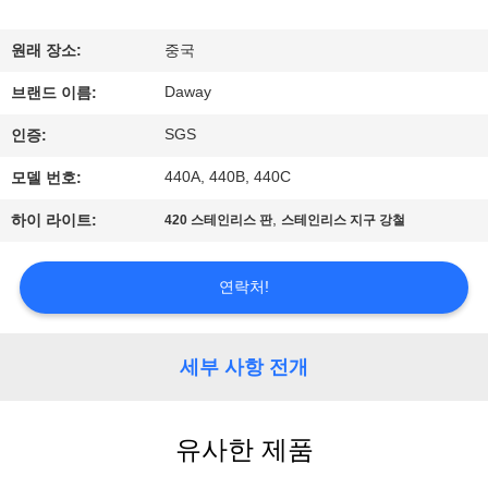
리
원래 장소:
중국
에
Daway
브랜드 이름:
대
SGS
인증:
하
440A, 440B, 440C
모델 번호:
여
,
하이 라이트:
420 스테인리스 판
스테인리스 지구 강철
공
연락처!
장
여
세부 사항 전개
행
유사한 제품