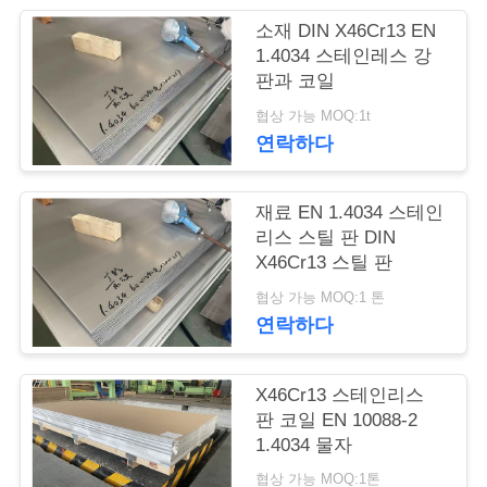
품
소재 DIN X46Cr13 EN
질
1.4034 스테인레스 강
판과 코일
관
협상 가능 MOQ:1t
리
연락하다
연
재료 EN 1.4034 스테인
리스 스틸 판 DIN
락
X46Cr13 스틸 판
주
협상 가능 MOQ:1 톤
연락하다
세
요
X46Cr13 스테인리스
판 코일 EN 10088-2
1.4034 물자
인
협상 가능 MOQ:1톤