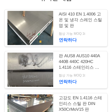
품
질
AISI 410 EN 1.4006 고
관
온 및 냉각 스레인 스틸
엽 및 판
리
협상 가능 MOQ:1t
연락하다
연
판 AUS8 AUS10 440A
락
440B 440C 420HC
주
1.4116 스테인리스 스
틸 장
협상 가능 MOQ:1t
세
연락하다
요
고강도 EN 1.4116 스테
인리스 스틸 판 DIN
인
X50CrMoV15 판