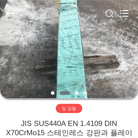
supplier.
Copyright
©
2018
-
2026
Wuxi
Guanglu
집
Special
Steel
Co.,
Ltd.
All
Rights
제
Reserved.
품
동
영
잎 강철
상
JIS SUS440A EN 1.4109 DIN
X70CrMo15 스테인레스 강판과 플레이
우