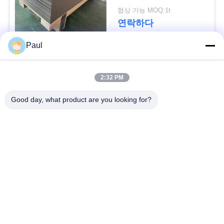
용
협상 가능 MOQ:1t
연락하다
문
을
Paul
요
모든
2:32 PM
구
마텐 자이 트계 스테
스테인리스를 강하게
Good day, what product are you looking for?
하
인리스
하는 강수
세
페라이트 스테인리스
특수 합금
요
정밀도 스테인리스
스테인리스 장과 코일
사
지구
이
스테인리스 와이어
스테인레스 스틸 바
트