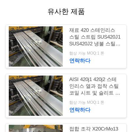
품
유사한 제품
질
관
재료 420 스테인리스
리
스틸 스트립 SUS420J1
SUS420J2 냉불 스틸
코일
협상 가능 MOQ:1 톤
연
연락하다
락
주
AISI 420j1 420j2 스테
인리스 열과 접착 스틸
세
코일 시트 및 슬리트 스
트립
요
협상 가능 MOQ:1 톤
연락하다
인
접합 조각 X20CrMo13