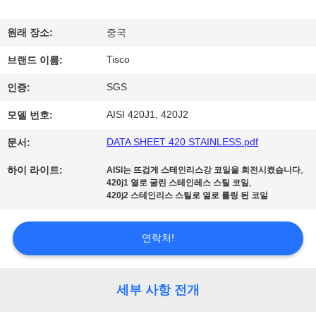
리
원래 장소:
중국
에
Tisco
브랜드 이름:
대
SGS
인증:
하
AISI 420J1, 420J2
모델 번호:
여
DATA SHEET 420 STAINLESS.pdf
문서:
,
하이 라이트:
AISI는 뜨겁게 스테인리스강 코일을 회전시켰습니다
공
,
420j1 열로 굴린 스테인레스 스틸 코일
420j2 스테인리스 스틸로 열로 롤링 된 코일
장
여
연락처!
행
세부 사항 전개