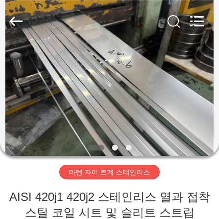
supplier.
Copyright
©
2018
-
2026
Wuxi
Guanglu
집
Special
Steel
Co.,
Ltd.
All
Rights
제
Reserved.
품
동
영
마텐 자이 트계 스테인리스
상
AISI 420j1 420j2 스테인리스 열과 접착
스틸 코일 시트 및 슬리트 스트립
우