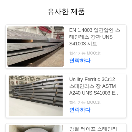
품
유사한 제품
질
관
EN 1.4003 열간압연 스
리
테인레스 강판 UNS
S41003 시트
협상 가능 MOQ:1t
연
연락하다
락
주
Unility Ferritic 3Cr12
스테인리스 장 ASTM
세
A240 UNS S41003 EN
1.4003
요
협상 가능 MOQ:1t
연락하다
인
강철 테이프 스테인리