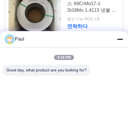
용
스 X6CrMo17-1
St16Mo 1.4113 냉불 강
문
철 스트립
협상 가능 MOQ:1톤
을
연락하다
요
Paul
구
모든
9:16 PM
하
마텐 자이 트계 스테
스테인리스를 강하게
Good day, what product are you looking for?
세
인리스
하는 강수
요
페라이트 스테인리스
특수 합금
사
정밀도 스테인리스
스테인리스 장과 코일
이
지구
트