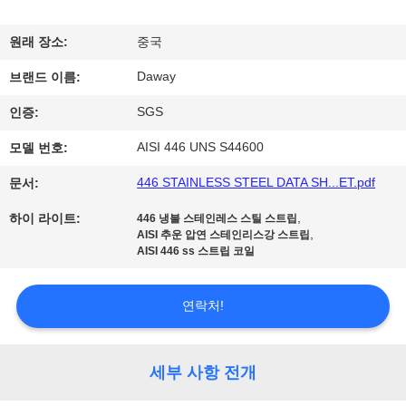
리
원래 장소:
중국
에
Daway
브랜드 이름:
대
SGS
인증:
하
AISI 446 UNS S44600
모델 번호:
여
446 STAINLESS STEEL DATA SH...ET.pdf
문서:
,
하이 라이트:
446 냉불 스테인레스 스틸 스트립
공
,
AISI 추운 압연 스테인리스강 스트립
AISI 446 ss 스트립 코일
장
여
연락처!
행
세부 사항 전개