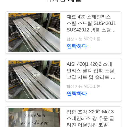
품
질
재료 420 스테인리스
관
스틸 스트립 SUS420J1
SUS420J2 냉불 스틸
리
코일
협상 가능 MOQ:1 톤
연락하다
연
락
AISI 420j1 420j2 스테
인리스 열과 접착 스틸
주
코일 시트 및 슬리트 스
트립
세
협상 가능 MOQ:1 톤
연락하다
요
접합 조각 X20CrMo13
인
스테인레스 강 추운 굴
려진 어닐링된 코일