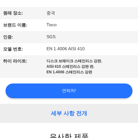
리
원래 장소:
중국
에
Tisco
브랜드 이름:
대
SGS
인증:
하
EN 1.4006 AISI 410
모델 번호:
여
,
하이 라이트:
디스크 브레이크 스테인리스 강판
,
AISI 410 스테인리스 강판 판
EN 1.4006 스테인리스 강판
공
장
연락처!
여
세부 사항 전개
행
유사한 제품