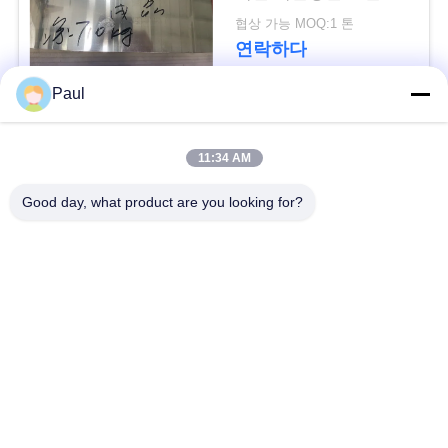
용
협상 가능 MOQ:1 톤
문
연락하다
을
Paul
요
모든
11:34 AM
구
마텐 자이 트계 스테
스테인리스를 강하게
Good day, what product are you looking for?
하
인리스
하는 강수
세
페라이트 스테인리스
특수 합금
요
정밀도 스테인리스
스테인리스 장과 코일
사
지구
이
스테인리스 와이어
스테인레스 스틸 바
트