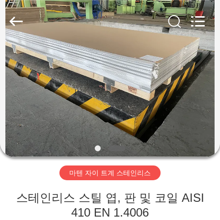
supplier.
Copyright
©
2018
-
2026
Wuxi
Guanglu
집
Special
Steel
Co.,
Ltd.
All
Rights
제
Reserved.
품
동
영
마텐 자이 트계 스테인리스
상
스테인리스 스틸 엽, 판 및 코일 AISI
410 EN 1.4006
우