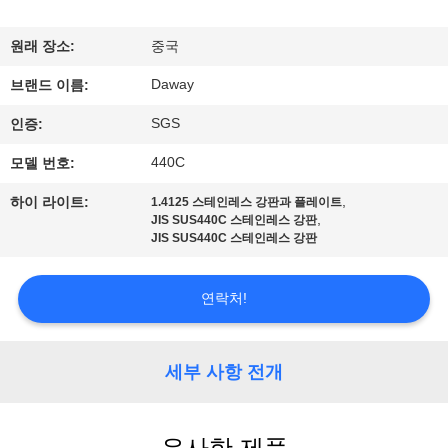
리
원래 장소:
중국
에
Daway
브랜드 이름:
대
SGS
인증:
하
440C
모델 번호:
여
,
하이 라이트:
1.4125 스테인레스 강판과 플레이트
,
JIS SUS440C 스테인레스 강판
JIS SUS440C 스테인레스 강판
공
장
연락처!
여
세부 사항 전개
행
유사한 제품