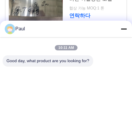
용
협상 가능 MOQ:1 톤
문
연락하다
을
Paul
요
모든
10:11 AM
구
마텐 자이 트계 스테
스테인리스를 강하게
하
Good day, what product are you looking for?
인리스
하는 강수
세
페라이트 스테인리스
특수 합금
요
정밀도 스테인리스
스테인리스 장과 코일
사
지구
이
스테인리스 와이어
스테인레스 스틸 바
트