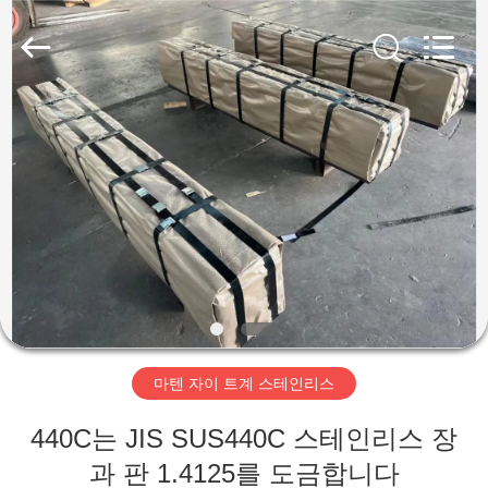
supplier.
Copyright
©
2018
-
2026
Wuxi
Guanglu
집
Special
Steel
Co.,
Ltd.
All
Rights
제
Reserved.
품
동
영
마텐 자이 트계 스테인리스
상
440C는 JIS SUS440C 스테인리스 장
과 판 1.4125를 도금합니다
우