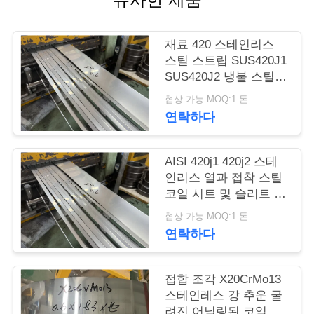
품
질
재료 420 스테인리스
관
스틸 스트립 SUS420J1
SUS420J2 냉불 스틸
리
코일
협상 가능 MOQ:1 톤
연락하다
연
락
AISI 420j1 420j2 스테
인리스 열과 접착 스틸
주
코일 시트 및 슬리트 스
트립
세
협상 가능 MOQ:1 톤
연락하다
요
접합 조각 X20CrMo13
인
스테인레스 강 추운 굴
려진 어닐링된 코일