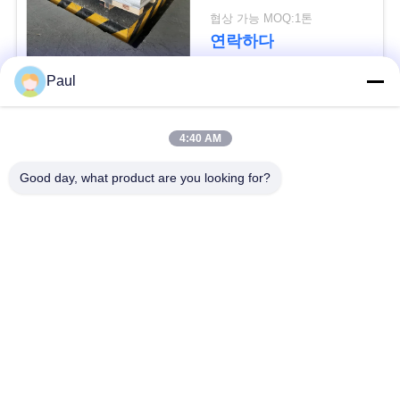
용
협상 가능 MOQ:1톤
연락하다
문
을
Paul
요
모든
4:40 AM
구
마텐 자이 트계 스테
스테인리스를 강하게
Good day, what product are you looking for?
하
인리스
하는 강수
세
페라이트 스테인리스
특수 합금
요
정밀도 스테인리스
스테인리스 장과 코일
사
지구
이
스테인리스 와이어
스테인레스 스틸 바
트