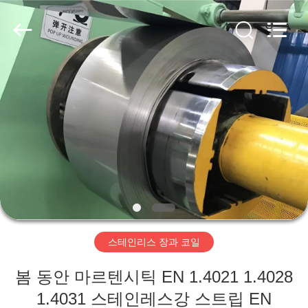
supplier.
Copyright
©
2018
-
2026
Wuxi
Guanglu
집
Special
Steel
Co.,
Ltd.
All
Rights
제
Reserved.
품
동
영
스테인리스 장과 코일
상
봄 동안 마르텐시틱 EN 1.4021 1.4028
1.4031 스테인레스강 스트립 EN
우