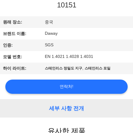
10151
리
에
원래 장소:
중국
대
Daway
브랜드 이름:
하
SGS
인증:
여
EN 1.4021 1.4028 1.4031
모델 번호:
,
하이 라이트:
스테인리스 정밀도 지구
스테인리스 포일
공
연락처!
장
여
세부 사항 전개
행
유사한 제품