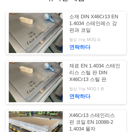
품
질
소재 DIN X46Cr13 EN
관
1.4034 스테인레스 강
판과 코일
리
협상 가능 MOQ:1t
연락하다
연
재료 EN 1.4034 스테인
락
리스 스틸 판 DIN
주
X46Cr13 스틸 판
협상 가능 MOQ:1 톤
세
연락하다
요
X46Cr13 스테인리스
판 코일 EN 10088-2
인
1.4034 물자