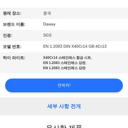
리
원래 장소:
중국
에
Daway
브랜드 이름:
대
SGS
인증:
하
EN 1.2083 DIN X40Cr14 GB 4Cr13
모델 번호:
여
,
하이 라이트:
X40Cr14 스테인레스 합금 시트
,
EN 1.2083 스테인레스 강판
EN 1.2083 스테인레스 강판
공
장
연락처!
여
세부 사항 전개
행
유사한 제품