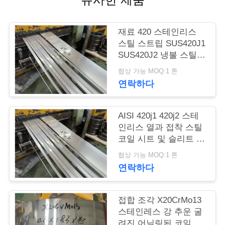
품
질
재료 420 스테인리스
관
스틸 스트립 SUS420J1
SUS420J2 냉불 스틸
리
코일
협상 가능 MOQ:1 톤
연락하다
연
락
AISI 420j1 420j2 스테
인리스 열과 접착 스틸
주
코일 시트 및 슬리트 스
트립
세
협상 가능 MOQ:1 톤
연락하다
요
접합 조각 X20CrMo13
인
스테인레스 강 추운 굴
려진 어닐링된 코일