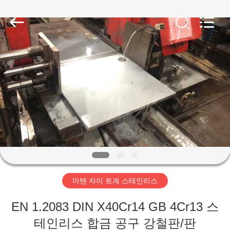
supplier.
Copyright
©
2018
-
2026
Wuxi
Guanglu
집
Special
Steel
Co.,
Ltd.
All
Rights
제
Reserved.
품
동
영
마텐 자이 트계 스테인리스
상
EN 1.2083 DIN X40Cr14 GB 4Cr13 스
테인리스 합금 공구 강철판/판
우