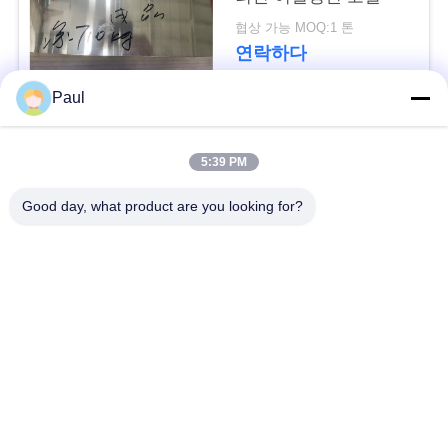
용
협상 가능 MOQ:1 톤
문
연락하다
을
Paul
요
모든
5:39 PM
구
마텐 자이 트계 스테
스테인리스를 강하게
하
Good day, what product are you looking for?
인리스
하는 강수
세
페라이트 스테인리스
특수 합금
요
정밀도 스테인리스
스테인리스 장과 코일
사
지구
이
스테인리스 와이어
스테인레스 스틸 바
트