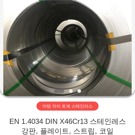
supplier.
Copyright
©
2018
-
2026
Wuxi
Guanglu
집
Special
Steel
Co.,
Ltd.
All
Rights
제
Reserved.
품
동
영
마텐 자이 트계 스테인리스
상
EN 1.4034 DIN X46Cr13 스테인레스
강판, 플레이트, 스트립, 코일
우