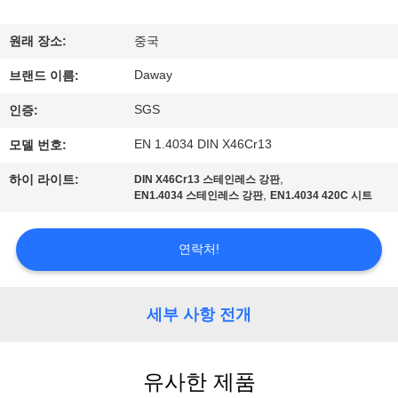
리
원래 장소:
중국
에
Daway
브랜드 이름:
대
SGS
인증:
하
EN 1.4034 DIN X46Cr13
모델 번호:
여
,
하이 라이트:
DIN X46Cr13 스테인레스 강판
,
EN1.4034 스테인레스 강판
EN1.4034 420C 시트
공
연락처!
장
여
세부 사항 전개
행
유사한 제품