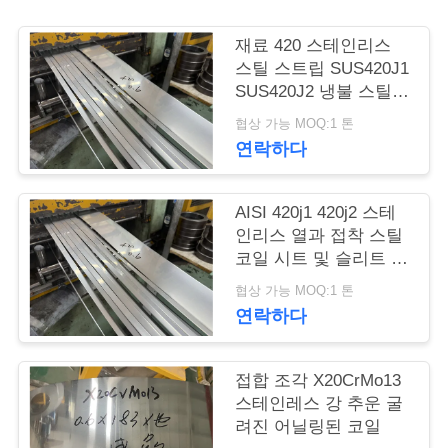
품
질
재료 420 스테인리스
스틸 스트립 SUS420J1
관
SUS420J2 냉불 스틸
코일
리
협상 가능 MOQ:1 톤
연락하다
연
AISI 420j1 420j2 스테
락
인리스 열과 접착 스틸
코일 시트 및 슬리트 스
주
트립
협상 가능 MOQ:1 톤
세
연락하다
요
접합 조각 X20CrMo13
스테인레스 강 추운 굴
인
려진 어닐링된 코일