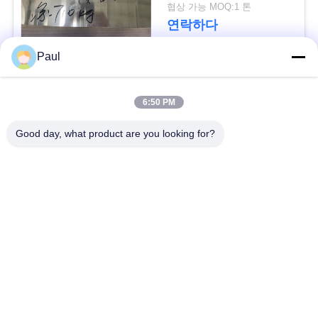
용
협상 가능 MOQ:1 톤
연락하다
문
Paul
을
모든
요
6:50 PM
구
마텐 자이 트계 스테
스테인리스를 강하게
Good day, what product are you looking for?
인리스
하는 강수
하
세
페라이트 스테인리스
특수 합금
요
정밀도 스테인리스
스테인리스 장과 코일
지구
사
이
스테인리스 와이어
스테인레스 스틸 바
트