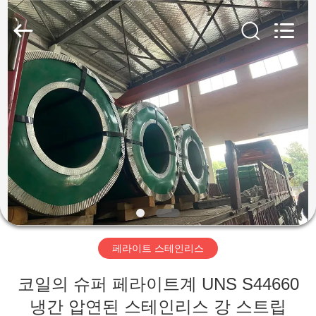
supplier.
Copyright
©
2018
-
2026
Wuxi
Guanglu
집
Special
Steel
Co.,
Ltd.
All
Rights
제
Reserved.
품
동
영
페라이트 스테인리스
상
코일의 슈퍼 페라이트계 UNS S44660
냉간 압연된 스테인리스 강 스트립
우