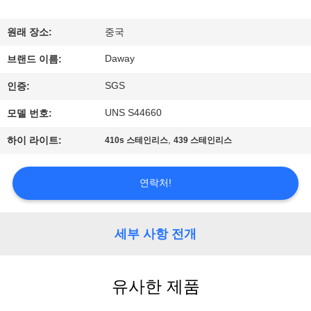
리
원래 장소:
중국
에
Daway
브랜드 이름:
대
SGS
인증:
하
UNS S44660
모델 번호:
여
,
하이 라이트:
410s 스테인리스
439 스테인리스
공
연락처!
장
여
세부 사항 전개
행
유사한 제품