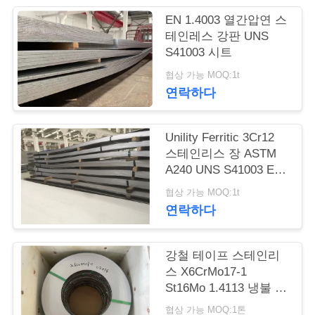
품
EN 1.4003 열간압연 스
질
테인레스 강판 UNS
S41003 시트
관
협상 가능 MOQ:1t
리
연락하다
연
Unility Ferritic 3Cr12
스테인리스 장 ASTM
락
A240 UNS S41003 EN
1.4003
주
협상 가능 MOQ:1t
연락하다
세
요
강철 테이프 스테인리
스 X6CrMo17-1
St16Mo 1.4113 냉불 강
인
철 스트립
협상 가능 MOQ:1톤