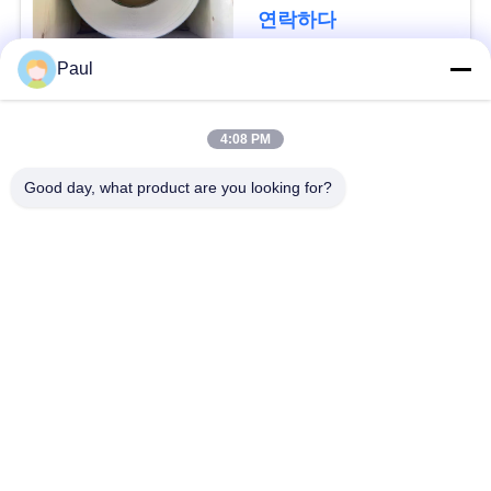
용
연락하다
문
Paul
을
모든
요
4:08 PM
마텐 자이 트계 스테
스테인리스를 강하게
구
Good day, what product are you looking for?
인리스
하는 강수
하
세
페라이트 스테인리스
특수 합금
요
정밀도 스테인리스
스테인리스 장과 코일
지구
사
스테인리스 와이어
스테인레스 스틸 바
이
트