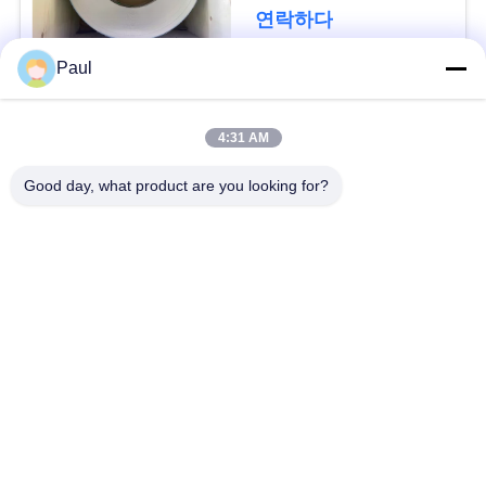
용
연락하다
문
Paul
을
모든
요
4:31 AM
마텐 자이 트계 스테
스테인리스를 강하게
구
Good day, what product are you looking for?
인리스
하는 강수
하
세
페라이트 스테인리스
특수 합금
요
정밀도 스테인리스
스테인리스 장과 코일
지구
사
스테인리스 와이어
스테인레스 스틸 바
이
트