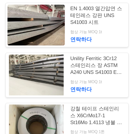
품
EN 1.4003 열간압연 스
질
테인레스 강판 UNS
S41003 시트
관
협상 가능 MOQ:1t
리
연락하다
연
Unility Ferritic 3Cr12
스테인리스 장 ASTM
락
A240 UNS S41003 EN
1.4003
주
협상 가능 MOQ:1t
연락하다
세
요
강철 테이프 스테인리
스 X6CrMo17-1
St16Mo 1.4113 냉불 강
인
철 스트립
협상 가능 MOQ:1톤