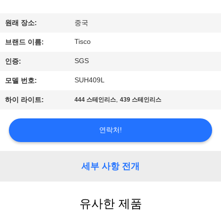
리
원래 장소:
중국
에
Tisco
브랜드 이름:
대
SGS
인증:
하
SUH409L
모델 번호:
여
,
하이 라이트:
444 스테인리스
439 스테인리스
공
연락처!
장
여
세부 사항 전개
행
유사한 제품