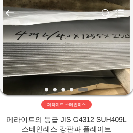
supplier.
Copyright
©
2018
-
2026
Wuxi
Guanglu
집
Special
Steel
Co.,
Ltd.
All
Rights
제
Reserved.
품
동
영
페라이트 스테인리스
상
페라이트의 등급 JIS G4312 SUH409L
스테인레스 강판과 플레이트
우