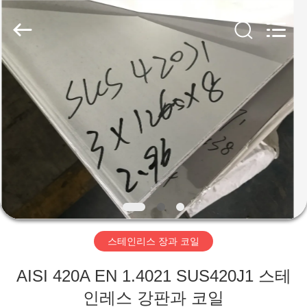
supplier.
Copyright
©
2018
-
2026
Wuxi
Guanglu
집
Special
Steel
Co.,
Ltd.
All
Rights
제
Reserved.
품
동
영
스테인리스 장과 코일
상
AISI 420A EN 1.4021 SUS420J1 스테
인레스 강판과 코일
우