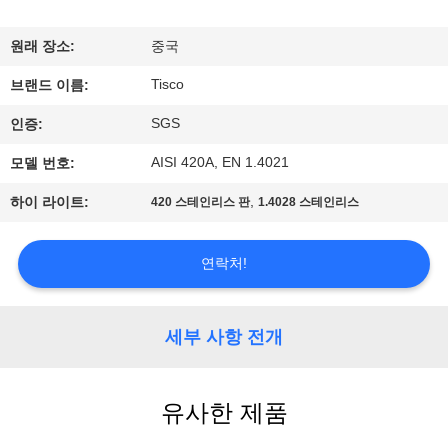
리
원래 장소:
중국
에
Tisco
브랜드 이름:
대
SGS
인증:
하
AISI 420A, EN 1.4021
모델 번호:
여
,
하이 라이트:
420 스테인리스 판
1.4028 스테인리스
공
연락처!
장
여
세부 사항 전개
행
유사한 제품