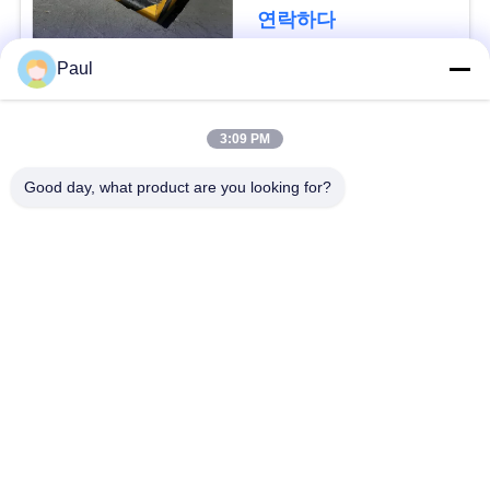
용
연락하다
문
Paul
을
모든
요
3:09 PM
마텐 자이 트계 스테
스테인리스를 강하게
구
Good day, what product are you looking for?
인리스
하는 강수
하
세
페라이트 스테인리스
특수 합금
요
정밀도 스테인리스
스테인리스 장과 코일
지구
사
스테인리스 와이어
스테인레스 스틸 바
이
트