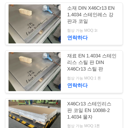
품
소재 DIN X46Cr13 EN
질
1.4034 스테인레스 강
판과 코일
관
협상 가능 MOQ:1t
리
연락하다
연
재료 EN 1.4034 스테인
리스 스틸 판 DIN
락
X46Cr13 스틸 판
주
협상 가능 MOQ:1 톤
연락하다
세
요
X46Cr13 스테인리스
판 코일 EN 10088-2
1.4034 물자
인
협상 가능 MOQ:1톤