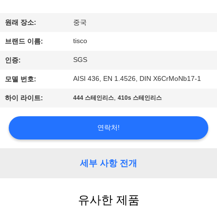
리
원래 장소:
중국
에
tisco
브랜드 이름:
대
SGS
인증:
하
AISI 436, EN 1.4526, DIN X6CrMoNb17-1
모델 번호:
여
,
하이 라이트:
444 스테인리스
410s 스테인리스
공
연락처!
장
여
세부 사항 전개
행
유사한 제품