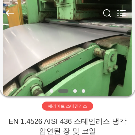
supplier.
Copyright
©
2018
-
2026
Wuxi
Guanglu
집
Special
Steel
Co.,
Ltd.
All
Rights
제
Reserved.
품
동
영
페라이트 스테인리스
상
EN 1.4526 AISI 436 스테인리스 냉각
압연된 장 및 코일
우