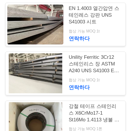
품
EN 1.4003 열간압연 스
질
테인레스 강판 UNS
S41003 시트
관
협상 가능 MOQ:1t
리
연락하다
연
Unility Ferritic 3Cr12
스테인리스 장 ASTM
락
A240 UNS S41003 EN
1.4003
주
협상 가능 MOQ:1t
연락하다
세
요
강철 테이프 스테인리
스 X6CrMo17-1
St16Mo 1.4113 냉불 강
인
철 스트립
협상 가능 MOQ:1톤