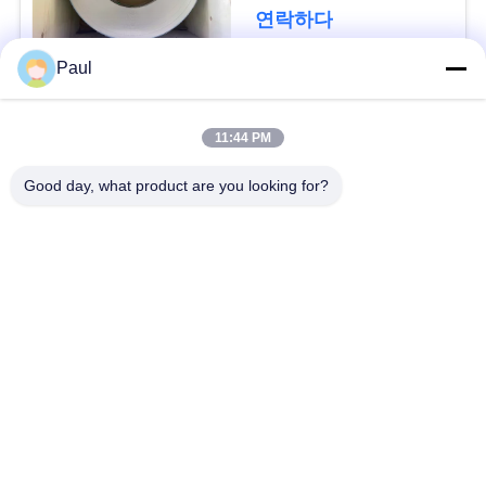
용
연락하다
문
Paul
을
모든
요
11:44 PM
마텐 자이 트계 스테
스테인리스를 강하게
구
Good day, what product are you looking for?
인리스
하는 강수
하
세
페라이트 스테인리스
특수 합금
요
정밀도 스테인리스
스테인리스 장과 코일
지구
사
스테인리스 와이어
스테인레스 스틸 바
이
트