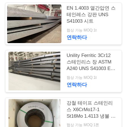
품
EN 1.4003 열간압연 스
질
테인레스 강판 UNS
S41003 시트
관
협상 가능 MOQ:1t
리
연락하다
연
Unility Ferritic 3Cr12
스테인리스 장 ASTM
락
A240 UNS S41003 EN
1.4003
주
협상 가능 MOQ:1t
연락하다
세
요
강철 테이프 스테인리
스 X6CrMo17-1
St16Mo 1.4113 냉불 강
인
철 스트립
협상 가능 MOQ:1톤