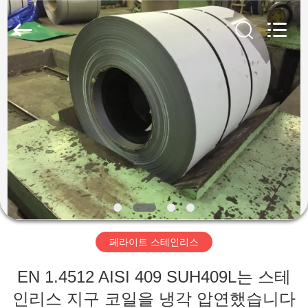
supplier.
Copyright
©
2018
-
2026
Wuxi
Guanglu
집
Special
Steel
Co.,
Ltd.
All
Rights
제
Reserved.
품
동
영
페라이트 스테인리스
상
EN 1.4512 AISI 409 SUH409L는 스테
인리스 지구 코일을 냉각 압연했습니다
우