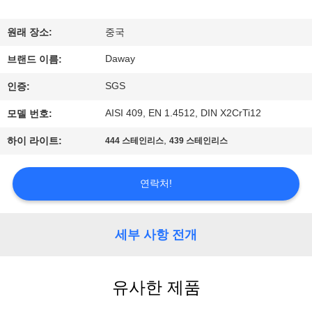
리
원래 장소:
중국
에
Daway
브랜드 이름:
대
SGS
인증:
하
AISI 409, EN 1.4512, DIN X2CrTi12
모델 번호:
여
,
하이 라이트:
444 스테인리스
439 스테인리스
공
연락처!
장
여
세부 사항 전개
행
유사한 제품