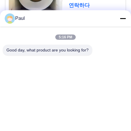
용
연락하다
문
Paul
을
모든
요
5:16 PM
마텐 자이 트계 스테
스테인리스를 강하게
구
Good day, what product are you looking for?
인리스
하는 강수
하
세
페라이트 스테인리스
특수 합금
요
정밀도 스테인리스
스테인리스 장과 코일
지구
사
스테인리스 와이어
스테인레스 스틸 바
이
트