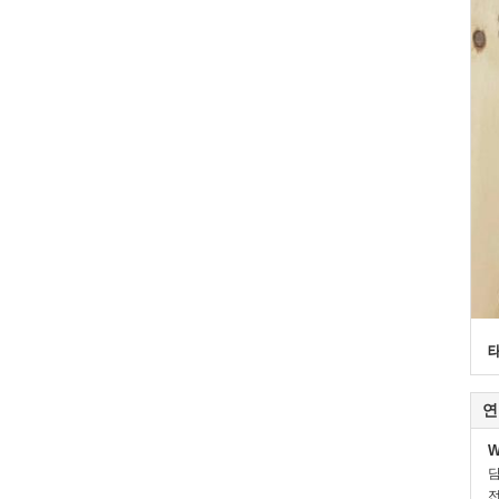
연
W
전