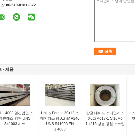
스:
86-510-81812872
타 제품
N 1.4003 열간압연 스
Unility Ferritic 3Cr12 스
강철 테이프 스테인리스
스
테인레스 강판 UNS
테인리스 장 ASTM A240
X6CrMo17-1 St16Mo
X
S41003 시트
UNS S41003 EN
1.4113 냉불 강철 스트립
1.4003