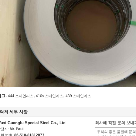
,
,
태그:
444 스테인리스
410s 스테인리스
439 스테인리스
락처 세부 사항
uxi Guanglu Special Steel Co., Ltd
회사에 직접 문의 보내
담당자:
Mr. Paul
화 번호:
86-510-81812873