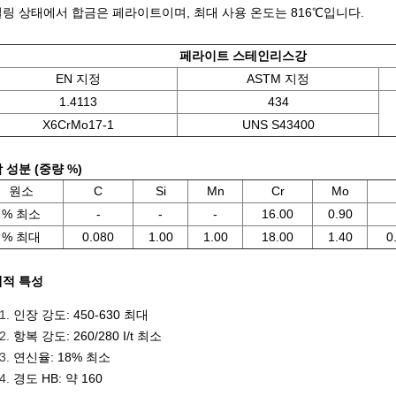
링 상태에서 합금은 페라이트이며, 최대 사용 온도는 816℃입니다.
페라이트 스테인리스강
EN 지정
ASTM 지정
1.4113
434
X6CrMo17-1
UNS S43400
 성분 (중량 %)
원소
C
Si
Mn
Cr
Mo
% 최소
-
-
-
16.00
0.90
% 최대
0.080
1.00
1.00
18.00
1.40
0
적 특성
인장 강도: 450-630 최대
항복 강도: 260/280 I/t 최소
연신율: 18% 최소
경도 HB: 약 160