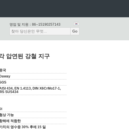
영업 및 지원：
86--15190257143
Go
스 냉각 압연된 강철 지구
중국
Daway
SGS
AISI 434, EN 1.4113, DIN X6CrMo17-1,
JIS SUS434
1t
협상 가능
항해에 적합한
가치의 영수증 30% 후에 15 일