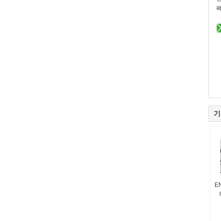
팩
기
E