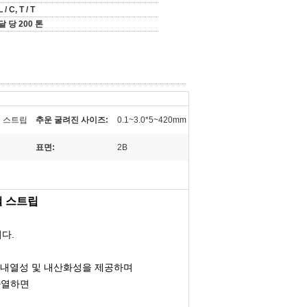
L / C, T / T
달 당 200 톤
스틸 스트립
추운 굴려진 사이즈:
0.1~3.0*5~420mm
표면:
2B
강철 스트립
다.
한 내열성 및 내산화성을 제공하며
가열하면