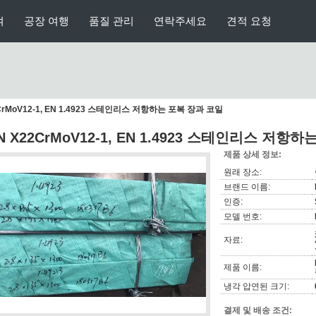
여
공장 여행
품질 관리
연락주세요
견적 요청
2CrMoV12-1, EN 1.4923 스테인리스 저항하는 포복 장과 코일
IN X22CrMoV12-1, EN 1.4923 스테인리스 저항
제품 상세 정보:
원래 장소:
브랜드 이름:
인증:
모델 번호:
자료:
제품 이름:
냉각 압연된 크기:
결제 및 배송 조건: