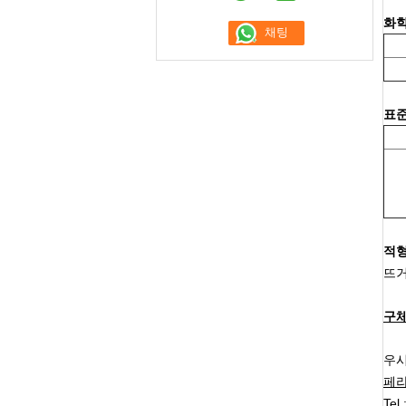
화학
표
적
뜨거
구체
우시
페라
Tel