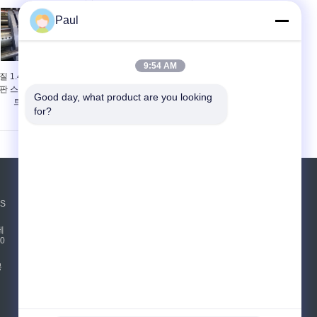
Paul
9:54 AM
질 1.4034 스테인리스
AISI 420J1 및 420J2 스
판 스트립 코일 플레이
테인리스 강판(밴드, 벨
Good day, what product are you looking 
트 X46Cr13
트, 스트립, 코일)
for?
견적 요청
NS
보내십시오
테
0
sgs
봉
E-Mail
사이트맵
|
모바일 사이트