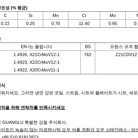
조성 (% 평균)
Ｃ
Si
Mn
Cr
Mo
0.22
0.25
0.70
11.40
0.95
0
준
EN /는 울립니다
BS
프랑스 규격 
1.4926, X21CrMoV12-1
762
Z21CDV12
1.4923, X22CrMoV12-1
1.4922, X20CrMoV11-1
형식
워지세요, 그러면 냉연 강판 코일, 스트립, 시트와 플레이트가 시트, 세
적을 위해 연락처를 만족시키세요
 GUANGLU 특별한 강철 주식회사.
이트인 녹슬지 않는 마르텐시틱 오우 석출 경화강 오우 스테인레스 - 당
 : +86 510 81812873