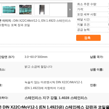
최소 주문 수량:
가격:
포장 세부 사항:
배달 시간:
큰 이미지 :
DIN X22CrMoV12-1, EN 1.4923 스테인리스
지불 조건:
저항하는 포복 장과 코일
공급 능력:
접촉
간압연 크기:
3.0~60.0*300mm
납품 국가:
밝고 소금에 절입니다
피스:
상품 이름:
녹슬지 않는 마르텐시틱 DIN X22CrMoV12-1
료:
인증:
(EN 1.4923)에 저항하여 기세요
스테인리스 지구 강철
1.4028 스테인리스
조하다:
,
 DIN X22CrMoV12-1 (EN 1.4923은) 스테인레스 강판과 