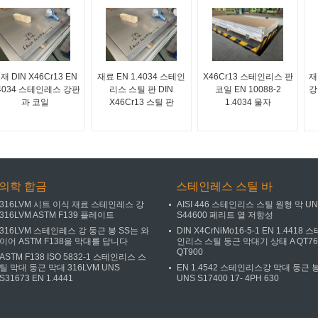
재 DIN X46Cr13 EN
재료 EN 1.4034 스테인
X46Cr13 스테인리스 판
재
.4034 스테인레스 강판
리스 스틸 판 DIN
코일 EN 10088-2
강
과 코일
X46Cr13 스틸 판
1.4034 물자
의학 합금
스테인레스 스틸 바
316LVM 시트 이식 재료 스테인레스 강
AISI 446 스테인리스 스틸 원형 막 U
316LVM ASTM F139 플레이트
S44600 페리트 열 저항성
316LVM 스테인레스 강 둥근 봉 SS는 와
DIN X4CrNiMo16-5-1 EN 1.4418 스
이어 ASTM F138을 막대를 답니다
인리스 스틸 둥근 막대기 상태 A QT76
QT900
ASTM F138 ISO 5832-1 스테인리스 스
틸 막대 둥근 막대 316LVM UNS
EN 1.4542 스테인리스강 막대 둥근 
S31673 EN 1.4441
UNS S17400 17- 4PH 630