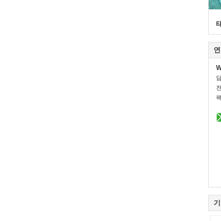
연
W
전
팩
기