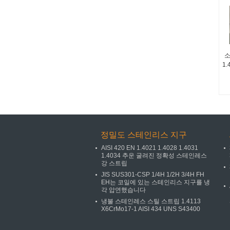
소
1
정밀도 스테인리스 지구
AISI 420 EN 1.4021 1.4028 1.4031
1.4034 추운 굴려진 정확성 스테인레스
강 스트립
JIS SUS301-CSP 1/4H 1/2H 3/4H FH
EH는 코일에 있는 스테인리스 지구를 냉
각 압연했습니다
냉불 스테인레스 스틸 스트립 1.4113
X6CrMo17-1 AISI 434 UNS S43400