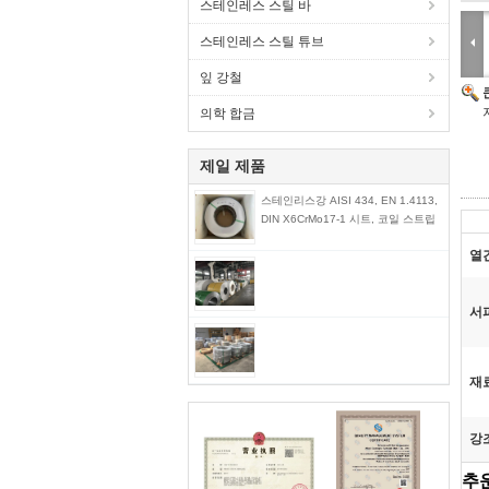
스테인레스 스틸 바
스테인레스 스틸 튜브
잎 강철
의학 합금
제일 제품
스테인리스강 AISI 434, EN 1.4113,
DIN X6CrMo17-1 시트, 코일 스트립
열
서
재
강
추운