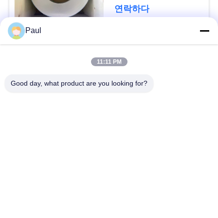
용
연락하다
문
Paul
을
모든
요
11:11 PM
마텐 자이 트계 스테
스테인리스를 강하게
구
Good day, what product are you looking for?
인리스
하는 강수
하
세
페라이트 스테인리스
특수 합금
요
정밀도 스테인리스
스테인리스 장과 코일
지구
사
스테인리스 와이어
스테인레스 스틸 바
이
트