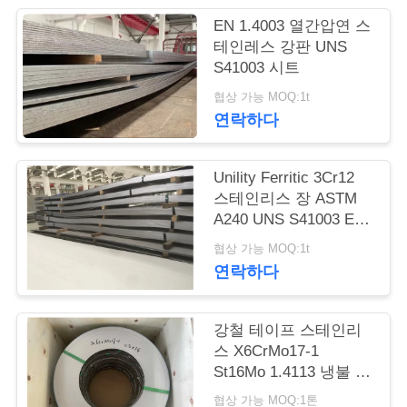
품
EN 1.4003 열간압연 스
질
테인레스 강판 UNS
S41003 시트
관
협상 가능 MOQ:1t
리
연락하다
연
Unility Ferritic 3Cr12
스테인리스 장 ASTM
락
A240 UNS S41003 EN
1.4003
주
협상 가능 MOQ:1t
연락하다
세
요
강철 테이프 스테인리
스 X6CrMo17-1
St16Mo 1.4113 냉불 강
인
철 스트립
협상 가능 MOQ:1톤