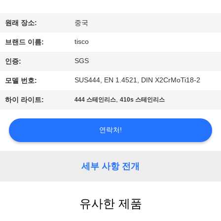
리
원래 장소:
중국
에
tisco
브랜드 이름:
대
SGS
인증:
하
SUS444, EN 1.4521, DIN X2CrMoTi18-2
모델 번호:
여
,
하이 라이트:
444 스테인리스
410s 스테인리스
공
연락처!
장
여
세부 사항 전개
행
유사한 제품