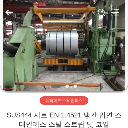
supplier.
Copyright
©
2018
-
2026
Wuxi
Guanglu
집
Special
Steel
Co.,
Ltd.
All
Rights
제
Reserved.
품
동
영
페라이트 스테인리스
상
SUS444 시트 EN 1.4521 냉간 압연 스
테인레스 스틸 스트립 및 코일
우