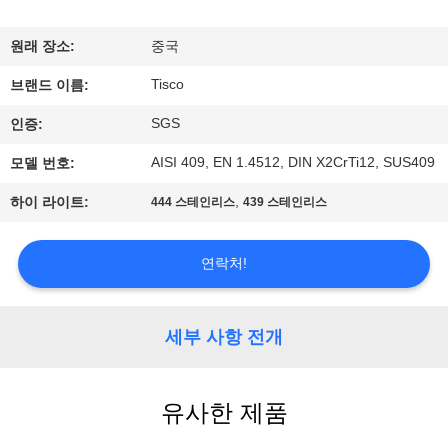
리
원래 장소:
중국
에
Tisco
브랜드 이름:
대
SGS
인증:
하
AISI 409, EN 1.4512, DIN X2CrTi12, SUS409
모델 번호:
여
,
하이 라이트:
444 스테인리스
439 스테인리스
공
연락처!
장
여
세부 사항 전개
행
유사한 제품