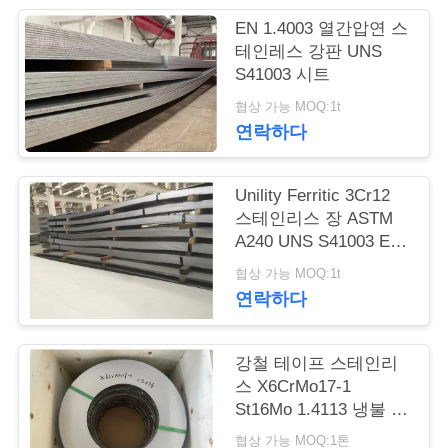
품
EN 1.4003 열간압연 스
질
테인레스 강판 UNS
S41003 시트
관
협상 가능 MOQ:1t
리
연락하다
연
Unility Ferritic 3Cr12
스테인리스 장 ASTM
락
A240 UNS S41003 EN
1.4003
주
협상 가능 MOQ:1t
연락하다
세
요
강철 테이프 스테인리
스 X6CrMo17-1
St16Mo 1.4113 냉불 강
인
철 스트립
협상 가능 MOQ:1톤