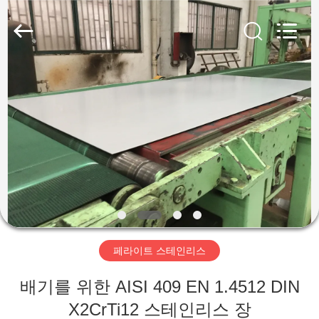
supplier.
Copyright
©
2018
-
2026
Wuxi
Guanglu
집
Special
Steel
Co.,
Ltd.
All
Rights
제
Reserved.
품
동
영
페라이트 스테인리스
상
배기를 위한 AISI 409 EN 1.4512 DIN
X2CrTi12 스테인리스 장
우