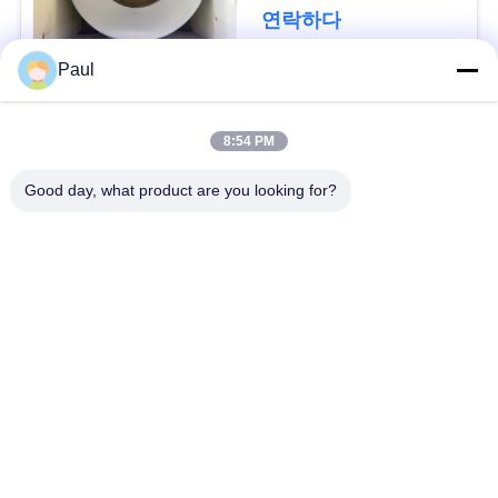
용
연락하다
문
Paul
을
모든
요
8:54 PM
마텐 자이 트계 스테
스테인리스를 강하게
구
Good day, what product are you looking for?
인리스
하는 강수
하
세
페라이트 스테인리스
특수 합금
요
정밀도 스테인리스
스테인리스 장과 코일
지구
사
스테인리스 와이어
스테인레스 스틸 바
이
트