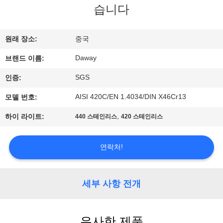
습니다
리
에
원래 장소:
중국
대
Daway
브랜드 이름:
하
SGS
인증:
여
AISI 420C/EN 1.4034/DIN X46Cr13
모델 번호:
,
하이 라이트:
440 스테인리스
420 스테인리스
공
장
연락처!
여
세부 사항 전개
행
유사한 제품