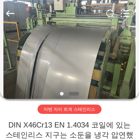
supplier.
Copyright
©
2018
-
2026
Wuxi
Guanglu
집
Special
Steel
Co.,
Ltd.
All
Rights
제
Reserved.
품
동
영
마텐 자이 트계 스테인리스
상
DIN X46Cr13 EN 1.4034 코일에 있는
스테인리스 지구는 소둔을 냉각 압연했
우