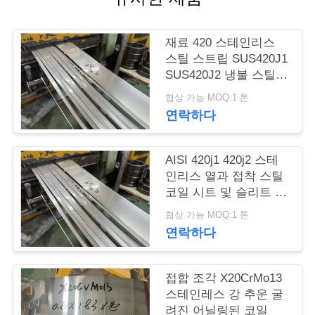
품
질
재료 420 스테인리스
관
스틸 스트립 SUS420J1
SUS420J2 냉불 스틸
리
코일
협상 가능 MOQ:1 톤
연락하다
연
락
AISI 420j1 420j2 스테
인리스 열과 접착 스틸
주
코일 시트 및 슬리트 스
트립
세
협상 가능 MOQ:1 톤
연락하다
요
접합 조각 X20CrMo13
인
스테인레스 강 추운 굴
려진 어닐링된 코일