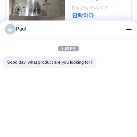
용
협상 가능 MOQ:1 톤
문
연락하다
을
Paul
요
모든
3:53 PM
구
마텐 자이 트계 스테
스테인리스를 강하게
Good day, what product are you looking for?
하
인리스
하는 강수
세
페라이트 스테인리스
특수 합금
요
정밀도 스테인리스
스테인리스 장과 코일
사
지구
이
스테인리스 와이어
스테인레스 스틸 바
트